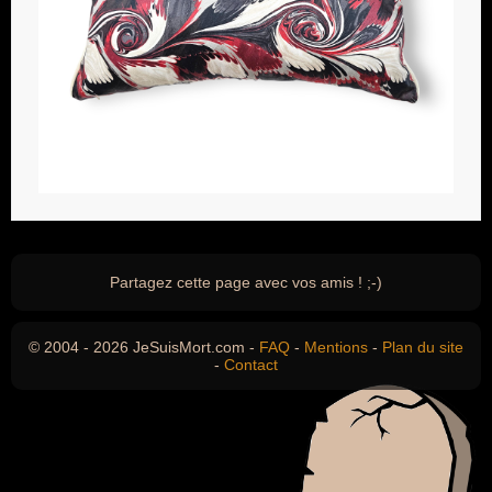
Partagez cette page avec vos amis ! ;-)
© 2004 - 2026 JeSuisMort.com -
FAQ
-
Mentions
-
Plan du site
-
Contact