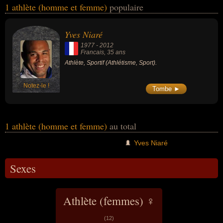
1 athlète (homme et femme)
populaire
célébrités peuvent également avoir été sportif. En ce qui concerne
leurs nationalités au moment de leurs morts, ils peuvent avoir été
francais par exemple.
Yves Niaré
1977
-
2012
Francais
, 35 ans
Athlète, Sportif (Athlétisme, Sport).
Notez-le !
Tombe ►
1 athlète (homme et femme)
au total
Yves Niaré
Sexes
Athlète (femmes) ♀
(12)