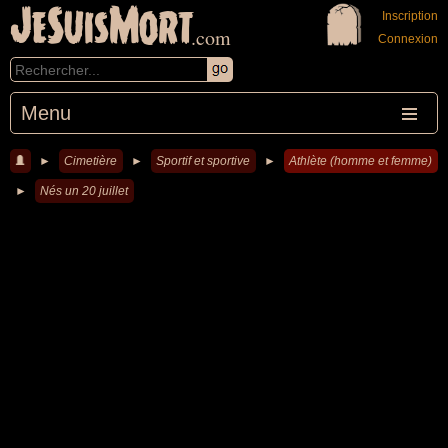
JeSuisMort
Inscription
.com
Connexion
Menu
►
Cimetière
►
Sportif et sportive
►
Athlète (homme et femme)
►
Nés un 20 juillet