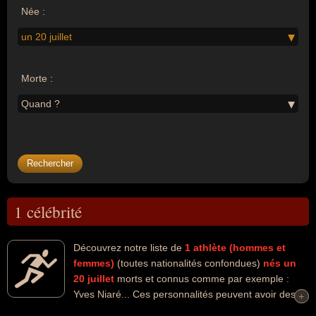
Née :
un 20 juillet
Morte :
Quand ?
1 célébrité
Découvrez notre liste de
1
athlète (hommes et
femmes)
(toutes nationalités confondues)
nés un
20 juillet
morts et connus comme par exemple :
Yves Niaré... Ces personnalités peuvent avoir des
+
+
liens variés dans les domaines de l'athlétisme ou du sport. Ces