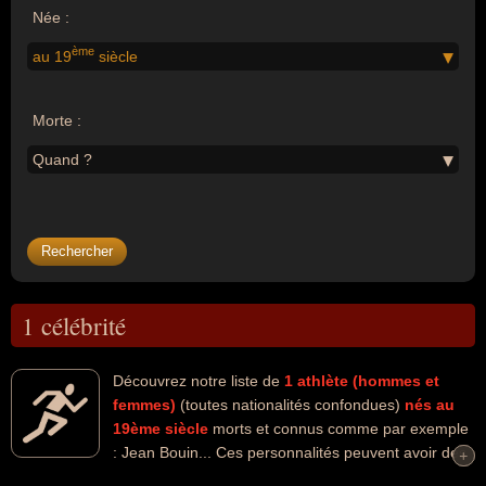
Née :
ème
au 19
siècle
Morte :
Quand ?
1 célébrité
Découvrez notre liste de
1
athlète (hommes et
femmes)
(toutes nationalités confondues)
nés au
19ème siècle
morts et connus comme par exemple
: Jean Bouin... Ces personnalités peuvent avoir des
+
+
liens variés dans les domaines de l'athlétisme ou du sport. Ces