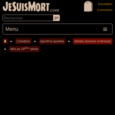
JeSuisMort
Inscription
.com
Connexion
Menu
►
Cimetière
►
Sportif et sportive
►
Athlète (homme et femme)
ème
►
Nés au 19
siècle