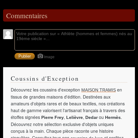
Commentaires
Image
Coussins d'Exception
Découvrez les coussins d'exception
en
MAISON TRAMIS
tissus de grandes maisons d'édition. Destinées aux
amateurs d'objets rares et de beaux textiles, nos créations
haut de gamme valorisent l'artisanat français à travers des
étoffes signées
,
,
ou
.
Pierre Frey
Lelièvre
Dedar
Hermès
Découvrez notre sélection exclusive d'objets uniques
conçus à la main. Chaque pièce raconte une histoire
singulière. Consultez tous nos
et profitez
coussins de luxe