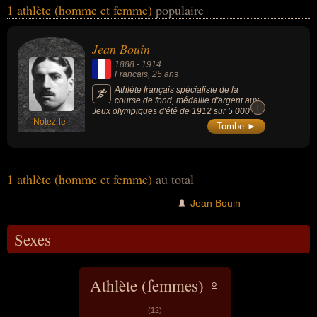
1 athlète (homme et femme)
populaire
célébrités peuvent également avoir été sportif. En ce qui concerne
leurs nationalités au moment de leurs morts, ils peuvent avoir été
francais par exemple.
Jean Bouin
1888
-
1914
Francais
, 25 ans
Athlète français spécialiste de la
course de fond, médaille d'argent aux
+
+
Jeux olympiques d'été de 1912 sur 5 000
Notez-le !
mètres, il a gagné 3 fois de suite le Cross
Tombe ►
des nations, considéré alors comme le
championnat du monde de la discipline. Il a
également été le détenteur de 7 records du
monde sur différentes distances et durées.
De nombreuses enceintes sportives portent
1 athlète (homme et femme)
au total
son nom en France.
Jean Bouin
Sexes
Athlète (femmes) ♀
(12)