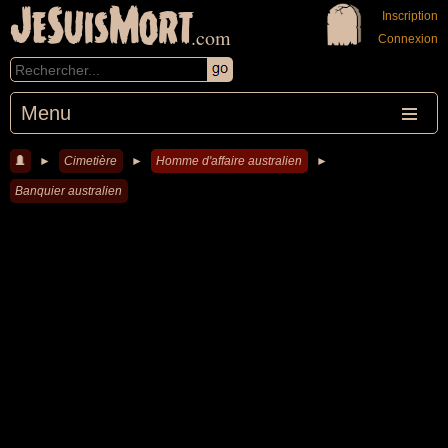
JeSuisMort
Inscription
.com
Connexion
Menu
►
Cimetière
►
Homme d'affaire australien
►
Banquier australien