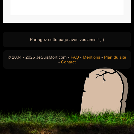
Partagez cette page avec vos amis ! ;-)
© 2004 - 2026 JeSuisMort.com -
FAQ
-
Mentions
-
Plan du site
-
Contact