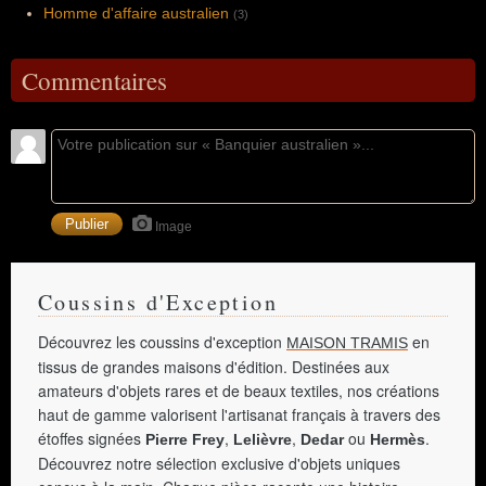
Homme d'affaire australien
(3)
Commentaires
Image
Coussins d'Exception
Découvrez les coussins d'exception
en
MAISON TRAMIS
tissus de grandes maisons d'édition. Destinées aux
amateurs d'objets rares et de beaux textiles, nos créations
haut de gamme valorisent l'artisanat français à travers des
étoffes signées
,
,
ou
.
Pierre Frey
Lelièvre
Dedar
Hermès
Découvrez notre sélection exclusive d'objets uniques