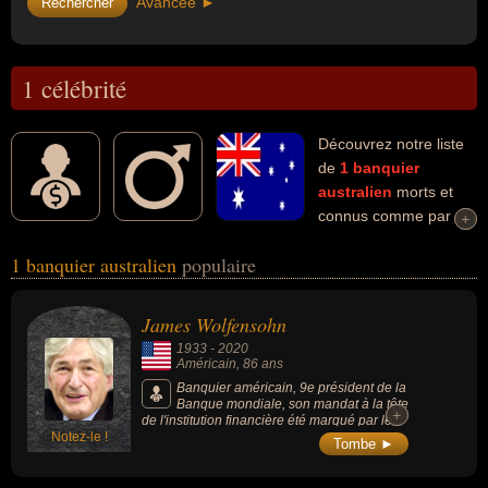
Avancée ►
1 célébrité
Découvrez notre liste
de
1
banquier
australien
morts et
connus comme par
+
+
exemple : James Wolfensohn... Ces personnalités (de sexe
1 banquier australien
populaire
masculin) peuvent avoir des liens variés dans les domaines de
l'économie, de l'escrime, de la science, du sport ou du sport de
combat. Ces célébrités peuvent également avoir été escrimeur,
James Wolfensohn
homme d'affaire, philanthrope ou sportif. En ce qui concerne leurs
1933
-
2020
nationalités au moment de leurs morts, ils peuvent avoir été
Américain
, 86 ans
américain par exemple.
Banquier américain, 9e président de la
Banque mondiale, son mandat à la tête
+
+
de l'institution financière été marqué par le
Notez-le !
partenariat avec le monde en
Tombe ►
développement ; il a participé au retrait
israélien de Gaza.