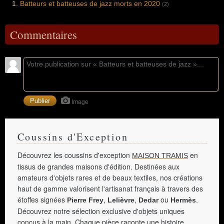
Batteurs et batteuses de jazz morts en 2020
(2)
Commentaires
Image
Coussins d'Exception
Découvrez les coussins d'exception
en
MAISON TRAMIS
tissus de grandes maisons d'édition. Destinées aux
amateurs d'objets rares et de beaux textiles, nos créations
haut de gamme valorisent l'artisanat français à travers des
étoffes signées
,
,
ou
.
Pierre Frey
Lelièvre
Dedar
Hermès
Découvrez notre sélection exclusive d'objets uniques
conçus à la main. Chaque pièce raconte une histoire