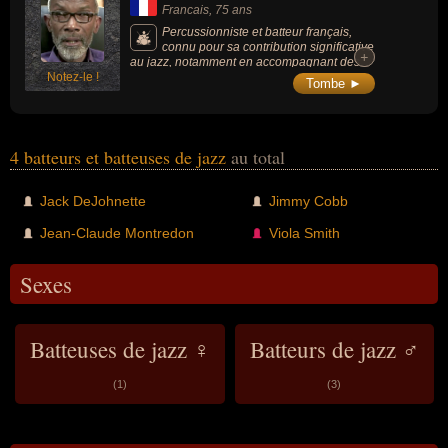
Son style unique combine une virtuosité
Francais
, 75 ans
technique impressionnante avec une
approche mélodique de la batterie, créant
Percussionniste et batteur français,
des textures sonores riches et innovantes.
connu pour sa contribution significative
+
+
au jazz, notamment en accompagnant des
Notez-le !
artistes tels que Marius Cultier, Chris
Tombe ►
McGregor, Didier Levallet, Bobby Few,
Randy Weston et Archie Shepp.
4 batteurs et batteuses de jazz
au total
Jack DeJohnette
Jimmy Cobb
Jean-Claude Montredon
Viola Smith
Sexes
Batteuses de jazz ♀
Batteurs de jazz ♂
(1)
(3)