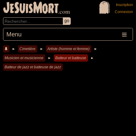
JeSuisMort
Inscription
.com
Connexion
Menu
►
Cimetière
►
Artiste (homme et femme)
►
Musicien et musicienne
►
Batteur et batteuse
►
Batteur de jazz et batteuse de jazz