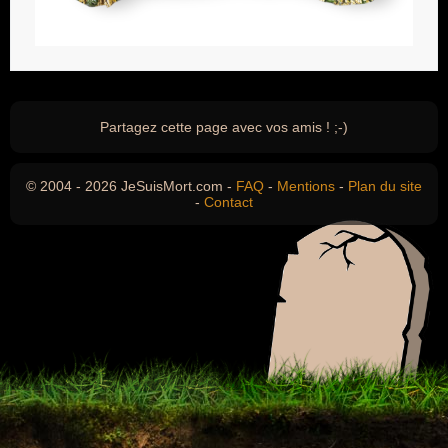
Partagez cette page avec vos amis ! ;-)
© 2004 - 2026 JeSuisMort.com -
FAQ
-
Mentions
-
Plan du site
-
Contact