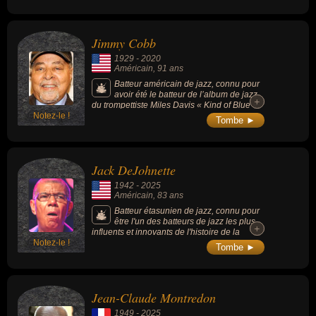
jouait des airs de swing, jazz, très populaire
durant ces années. Ce premier groupe était
composé, et c'est déjà certainement déjà un
Jimmy Cobb
record, de 8 soeurs (dont elle-même).
1929
-
2020
Américain
, 91 ans
Batteur américain de jazz, connu pour
avoir été le batteur de l’album de jazz
+
+
du trompettiste Miles Davis « Kind of Blue »,
Notez-le !
l’un des plus grands albums de jazz de tous
Tombe ►
les temps.
Jack DeJohnette
1942
-
2025
Américain
, 83 ans
Batteur étasunien de jazz, connu pour
être l'un des batteurs de jazz les plus
+
+
influents et innovants de l'histoire de la
Notez-le !
musique. Il s'est fait connaître dans les
Tombe ►
années 1960 et 1970, notamment en jouant
avec Miles Davis sur des albums
révolutionnaires comme "Bitches Brew".
Membre fondateur du Keith Jarrett Trio, il a
Jean-Claude Montredon
participé à des centaines d'enregistrements
acclamés pendant plus de quatre décennies.
1949
-
2025