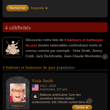
Avancée ►
4 célébrités
Découvrez notre liste de
4
batteurs et batteuses
de jazz
(toutes nationalités confondues) morts et
connus comme par exemple : Viola Smith, Jimmy
Cobb, Jack DeJohnette, Jean-Claude Montredon...
+
+
Ces personnalités peuvent avoir des liens variés dans les
4 batteurs et batteuses de jazz
populaires
domaines de l'art, du jazz ou de la musique. Ces célébrités peuvent
également avoir été artiste, batteur, musicien, pianiste ou
percussionniste. En ce qui concerne leurs nationalités au moment
Viola Smith
de leurs morts, ils peuvent avoir été américain ou francais par
1912
-
2020
exemple.
Américaine
, 107 ans
Batteuse américaine, l'une des
premières femmes batteur
+
+
professionnel, elle s'illustre surtout dans les
Notez-la !
années 1930 et 1940 avec le groupe The
Tombe ►
Schmidt Sisters, essentiellement féminin qui