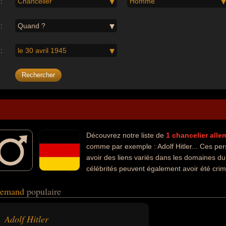
:
Chancelier
Homme
:
Quand ?
:
le 30 avril 1945
Découvrez notre liste de
1
chancelier
alle
comme par exemple : Adolf Hitler... Ces pe
avoir des liens variés dans les domaines du c
célébrités peuvent également avoir été crimi
état, homme politique ou nazi.
llemand
populaire
Adolf Hitler