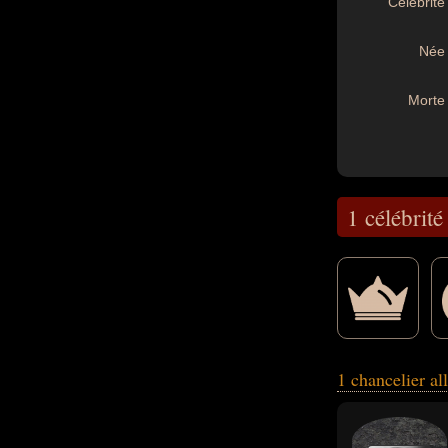
Célébrité 
Née 
Morte 
1 célébrité
guerre, homme d'
1 chancelier a