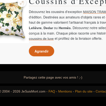
Coussins d'Excep
Découvrez les coussins d'exception
MAISON TRAM
d'édition. Destinées aux amateurs d'objets rares et 
haut de gamme valorisent l'artisanat français à tra
,
ou
. Découvrez notre sélec
Lelièvre
Dedar
Hermès
conçus à la main. Chaque pièce raconte une histoir
et profitez de la livraison offerte.
coussins de luxe
Agrandir
Partagez cette page avec vos amis ! ;-)
© 2004 - 2026 JeSuisMort.com -
FAQ
-
Mentions
-
Plan du site
-
Contac