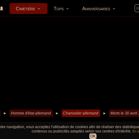
Cimetière
Tops
Anniversaires
►
Homme d'état allemand
►
Chancelier allemand
►
Morts le 30 avril
tre navigation, vous acceptez l'utilisation de cookies afin de réaliser des statistiq
contenus ou publicités adaptés selon vos centres d'intérêts.
En s
OK