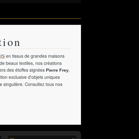
tion
en tissus de grandes maisons
IS
de beaux textiles, nos créations
vers des étoffes signées
,
Pierre Frey
tion exclusive d'objets uniques
e singulière. Consultez tous nos