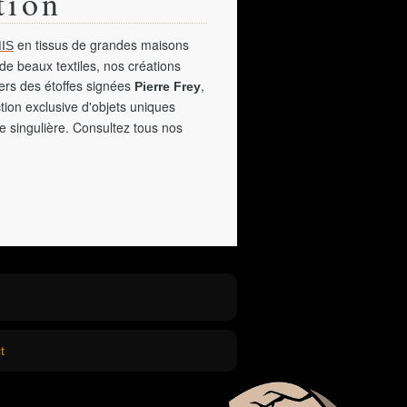
tion
en tissus de grandes maisons
IS
de beaux textiles, nos créations
vers des étoffes signées
,
Pierre Frey
tion exclusive d'objets uniques
e singulière. Consultez tous nos
t