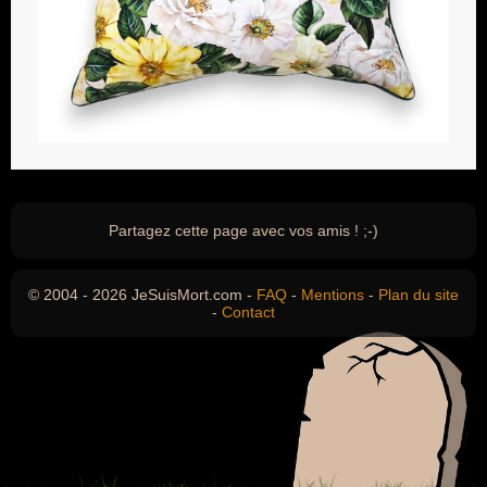
Partagez cette page avec vos amis ! ;-)
© 2004 - 2026 JeSuisMort.com -
FAQ
-
Mentions
-
Plan du site
-
Contact