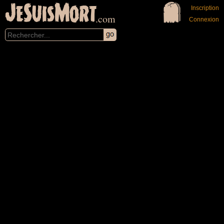
JeSuisMort
Inscription
.com
Connexion