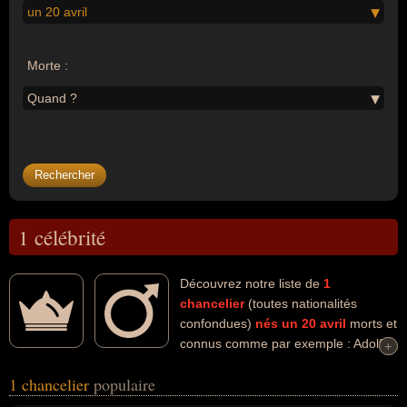
un 20 avril
Morte :
Quand ?
1 célébrité
Découvrez notre liste de
1
chancelier
(toutes nationalités
confondues)
nés un 20 avril
morts et
connus comme par exemple : Adolf
+
+
Hitler... Ces personnalités (de sexe masculin) peuvent avoir des
1 chancelier
populaire
liens variés dans les domaines du crime, de l'histoire ou de la
justice. Ces célébrités peuvent également avoir été criminel contre