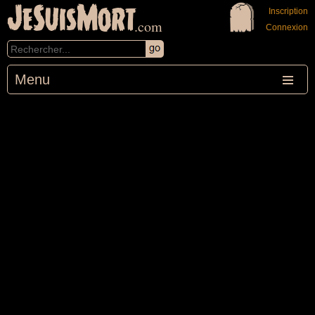
JeSuisMort
Inscription
.com
Connexion
Menu