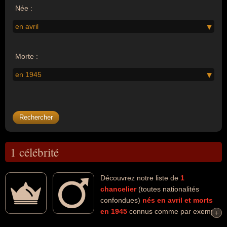
Née :
en avril
Morte :
en 1945
1 célébrité
Découvrez notre liste de
1
chancelier
(toutes nationalités
confondues)
nés en avril
et morts
en 1945
connus comme par exemple
+
+
: Adolf Hitler... Ces personnalités (de sexe masculin) peuvent avoir