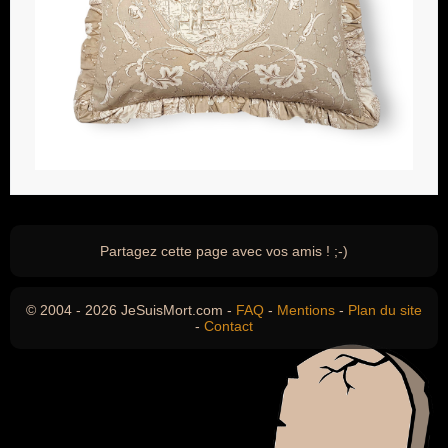
Partagez cette page avec vos amis ! ;-)
© 2004 - 2026 JeSuisMort.com -
FAQ
-
Mentions
-
Plan du site
-
Contact