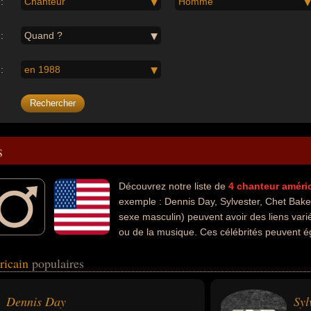
:
Chanteur
Homme
:
Quand ?
:
en 1988
s
Découvrez notre liste de
4
chanteur
améri
exemple : Dennis Day, Sylvester, Chet Bake
sexe masculin) peuvent avoir des liens vari
ou de la musique. Ces célébrités peuvent ég
iste ou parolier.
ricain
populaires
Dennis Day
Syl