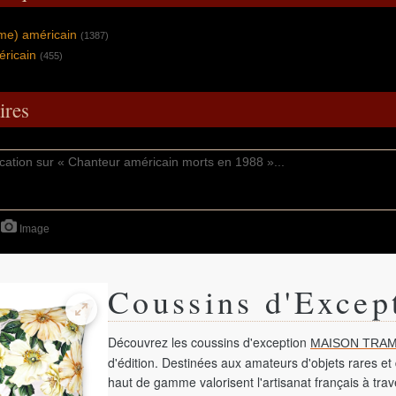
me) américain
(1387)
éricain
(455)
res
Image
Coussins d'Excep
Découvrez les coussins d'exception
MAISON TRAM
d'édition. Destinées aux amateurs d'objets rares et 
haut de gamme valorisent l'artisanat français à tra