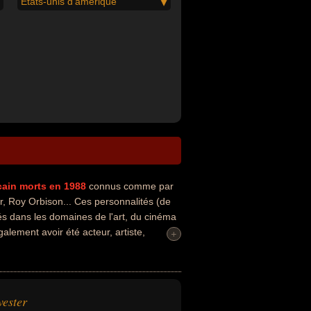
États-unis d'amérique
cain
morts en 1988
connus comme par
r, Roy Orbison... Ces personnalités (de
és dans les domaines de l'art, du cinéma
alement avoir été acteur, artiste,
+
vester