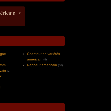
éricain ♂
ggae
Chanteur de variétés
américain
(8)
ythm
Rappeur américain
(36)
cain
(2)
k
l