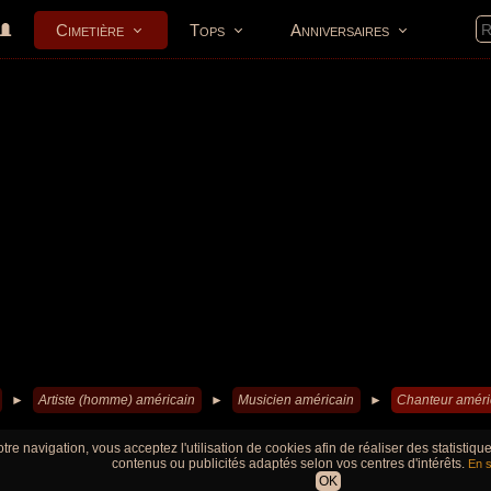
Cimetière
Tops
Anniversaires
►
Artiste (homme) américain
►
Musicien américain
►
Chanteur améri
tre navigation, vous acceptez l'utilisation de cookies afin de réaliser des statistiq
contenus ou publicités adaptés selon vos centres d'intérêts.
En s
OK