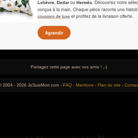
,
ou
. Découvrez notre sélec
Lelièvre
Dedar
Hermès
conçus à la main. Chaque pièce raconte une histoir
et profitez de la livraison offerte.
coussins de luxe
Agrandir
Partagez cette page avec vos amis ! ;-)
© 2004 - 2026 JeSuisMort.com -
FAQ
-
Mentions
-
Plan du site
-
Contac