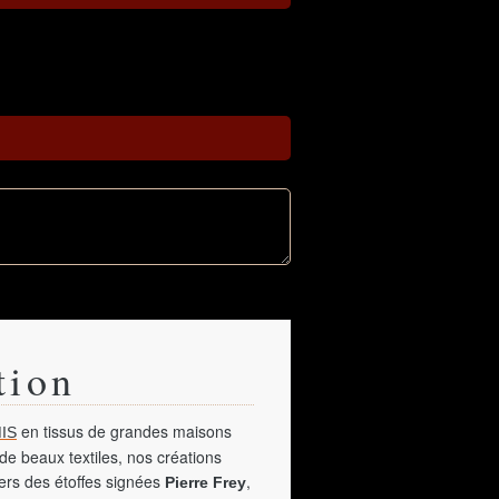
tion
en tissus de grandes maisons
IS
de beaux textiles, nos créations
vers des étoffes signées
,
Pierre Frey