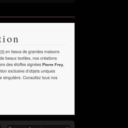
tion
en tissus de grandes maisons
IS
de beaux textiles, nos créations
vers des étoffes signées
,
Pierre Frey
tion exclusive d'objets uniques
e singulière. Consultez tous nos