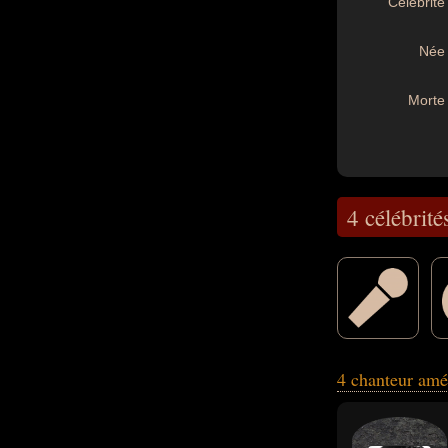
Célébrité 
Née 
Morte 
4 célébrité
musicien, trompett
4 chanteur amé