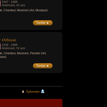
1947
-
1988
Américain
, 41 ans
ste, Chanteur, Musicien (Art, Musique).
Tombe ►
y Orbison
1936
-
1988
Américain
, 52 ans
ste, Chanteur, Musicien, Parolier (Art,
que).
Tombe ►
Sylvester