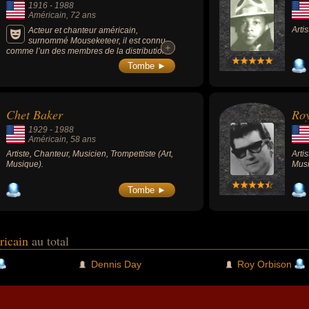
1916
-
1988
Américain
, 72 ans
Arti
Acteur et chanteur américain,
surnommé Mouseketeer, il est connu
+
+
comme l’un des membres de la distribution
originale du « Mickey Mouse Club » (1955-
Tombe ►
1959) dont les émissions avaient comme
principe commun d'inviter des enfants
talentueux à chanter devant le public et ont
permis de populariser de nombreux
Chet Baker
Ro
chanteurs, dont Mouseketeer.
1929
-
1988
Américain
, 58 ans
Artiste, Chanteur, Musicien, Trompettiste (Art,
Arti
Musique).
Musi
Tombe ►
ricain
au total
Dennis Day
Roy Orbison