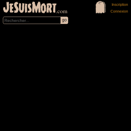
JeSuisMort
Inscription
.com
Connexion