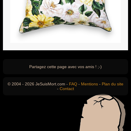
Partagez cette page avec vos amis ! ;-)
© 2004 - 2026 JeSuisMort.com -
FAQ
-
Mentions
-
Plan du site
-
Contact