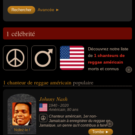
Avancée ►
1 célébrité
Découvrez notre liste
de
1
chanteurs de
reggae
américain
morts et connus
+
+
comme par exemple : Johnny Nash... Ces personnalités (de sexe
1 chanteur de reggae américain
populaire
masculin) peuvent avoir des liens variés dans les domaines de l'art,
de la musique ou du reggae. Ces célébrités peuvent également
avoir été artiste, chanteur, compositeur, guitariste ou musicien.
Johnny Nash
1940
-
2020
Américain
, 80 ans
Chanteur américain, 1er non-
Jamaïcain à enregistrer du reggae en
+
+
Jamaïque, un genre qu'il contribua à faire
Notez-le !
découvrir au grand public avec ses succès.
Tombe ►
Son tube international « I Can See Clearly