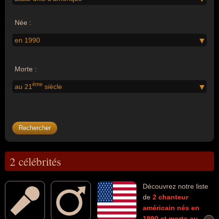
Née :
en 1990
Morte :
ème
au 21
siècle
2 célébrités
Découvrez notre liste
de
2
chanteur
américain
nés en
1990
et morts au