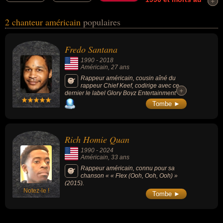
+
+
21ème siècle
connus comme par exemple : Fredo Santana, Rich
2 chanteur américain
populaires
Homie Quan... Ces personnalités (de sexe masculin) peuvent avoir
des liens variés dans les domaines de l'art, de la musique ou du
rap. Ces célébrités peuvent également avoir été artiste, musicien
Fredo Santana
ou rappeur.
1990
-
2018
Américain
, 27 ans
Rappeur américain, cousin aîné du
rappeur Chief Keef, codirige avec ce
+
+
dernier le label Glory Boyz Entertainment
(également connu comme Glo Gang) avant
Tombe ►
de lancer son propre label, Savage Squad
Records. Son premier album studio Trappin'
Ain't Dead est publié le 20 novembre 2013
via Savage Squad.
Rich Homie Quan
1990
-
2024
Américain
, 33 ans
Rappeur américain, connu pour sa
chanson « « Flex (Ooh, Ooh, Ooh) »
(2015).
Notez-le !
Tombe ►