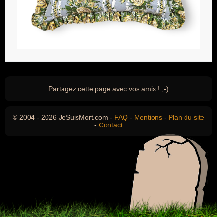
Partagez cette page avec vos amis ! ;-)
© 2004 - 2026 JeSuisMort.com -
FAQ
-
Mentions
-
Plan du site
-
Contact