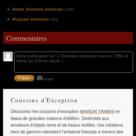
Artiste (homme) américain
(1387)
Musicien américain
(455)
Commentaires
Image
Coussins d'Exception
Découvrez les coussins d'exception
en
MAISON TRAMIS
tissus de grandes maisons d'édition. Destinées aux
amateurs d'objets rares et de beaux textiles, nos créations
haut de gamme valorisent l'artisanat français à travers des