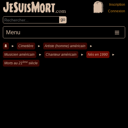
JeSuisMort
Inscription
.com
Connexion
Menu
►
Cimetière
►
Artiste (homme) américain
►
Musicien américain
►
Chanteur américain
►
Nés en 1990
►
ème
Morts au 21
siècle