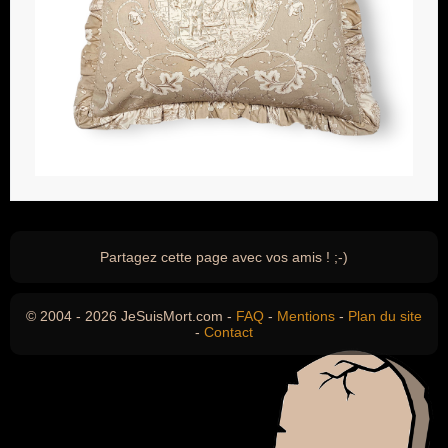
Partagez cette page avec vos amis ! ;-)
© 2004 - 2026 JeSuisMort.com -
FAQ
-
Mentions
-
Plan du site
-
Contact