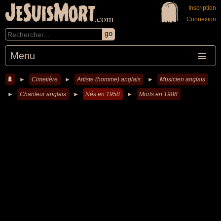
JeSuisMort
Inscription
.com
Connexion
Menu
►
Cimetière
►
Artiste (homme) anglais
►
Musicien anglais
►
Chanteur anglais
►
Nés en 1958
►
Morts en 1988