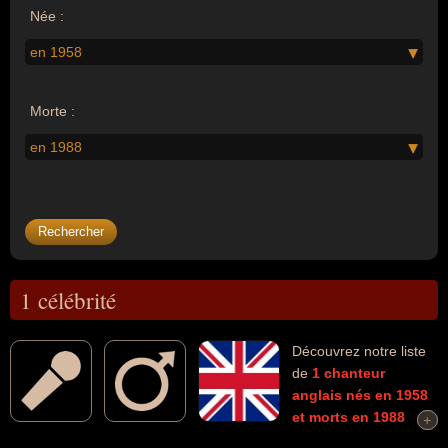
Née :
en 1958
Morte :
en 1988
1 célébrité
Découvrez notre liste
de
1
chanteur
anglais
nés en 1958
et morts en 1988
+
+
connus comme par exemple : Andrew Gibb... Ces personnalités (de