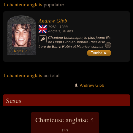
1 chanteur anglais
populaire
sexe masculin) peuvent avoir des liens variés dans les domaines
de l'art, de la musique ou de la pop. Ces célébrités peuvent
également avoir été artiste, chanteur de pop, descendant de
Andrew Gibb
célébrité, frère de célébrité ou musicien.
1958
-
1988
Anglais
, 30 ans
Chanteur britannique, le plus jeune fils
de Hugh Gibb et Barbara Pass et le
+
+
frère de Barry, Robin et Maurice, connus
Notez-le !
pour avoir formé le groupe The Bee Gees.
Tombe ►
1 chanteur anglais
au total
Andrew Gibb
Sexes
Chanteuse anglaise ♀
(17)