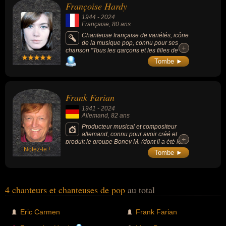
Françoise Hardy
1944
-
2024
Française
, 80 ans
Chanteuse française de variétés, icône
de la musique pop, connu pour ses
+
+
chanson "Tous les garçons et les filles de
mon âge" (1962), "Mon amie la rose" (1964),
Tombe ►
"Comment te dire adieu" (1968), "Message
Personnel" (1973) ou "Tant de belles
choses..." (2004).
Frank Farian
1941
-
2024
Allemand
, 82 ans
Producteur musical et compositeur
allemand, connu pour avoir créé et
+
+
produit le groupe Boney M. (dont il a été le
Notez-le !
chanteur en studio) et le groupe Milli Vanilli.
Tombe ►
Il a écrit tous les morceaux de ces 2 groupes.
4 chanteurs et chanteuses de pop
au total
Eric Carmen
Frank Farian