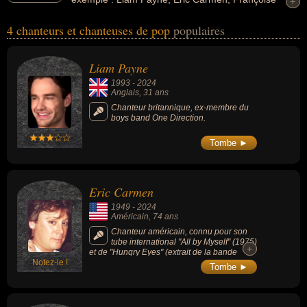
+
+
Hardy, Frank Farian... Ces personnalités peuvent avoir des liens
4 chanteurs et chanteuses de pop
populaires
variés dans les domaines de l'art, de la musique, de la pop, people
ou de variétés. Ces célébrités peuvent également avoir été artiste,
chanteur, musicien, chanteur de variétés, compositeur, homme
Liam Payne
d'affaire, producteur ou producteur de musique. En ce qui
1993
-
2024
concerne leurs nationalités au moment de leurs morts, ils peuvent
Anglais
, 31 ans
avoir été anglais, américain, francais ou allemand par exemple.
Chanteur britannique, ex-membre du
boys band One Direction.
Tombe ►
Eric Carmen
1949
-
2024
Américain
, 74 ans
Chanteur américain, connu pour son
tube international "All by Myself" (1975)
+
+
et de "Hungry Eyes" (extrait de la bande
Notez-le !
originale du film "Dirty Dancing" de 1987).
Tombe ►