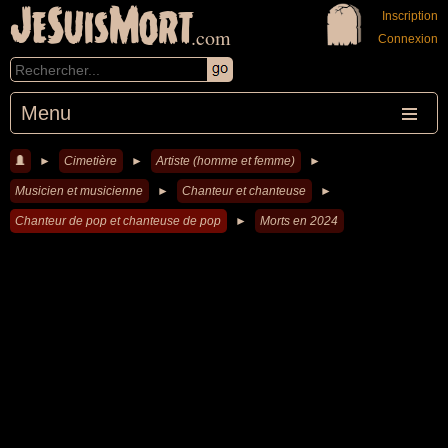
JeSuisMort
Inscription
.com
Connexion
Menu
►
Cimetière
►
Artiste (homme et femme)
►
Musicien et musicienne
►
Chanteur et chanteuse
►
Chanteur de pop et chanteuse de pop
►
Morts en 2024