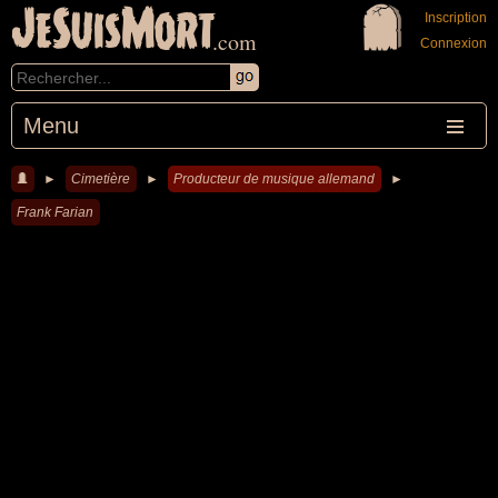
JeSuisMort
Inscription
.com
Connexion
Menu
►
Cimetière
►
Producteur de musique allemand
►
Frank Farian