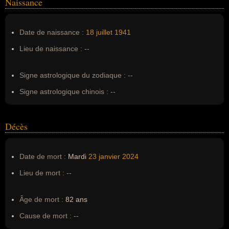
Naissance
Nom de famille :
Reuther
Pseudonyme :
Frank Farian
Date de naissance :
18 juillet
1941
Surnom :
--
Lieu de naissance :
--
Erreurs d'écriture :
--
Signe astrologique du zodiaque :
--
Signe astrologique chinois :
--
Décès
Date de mort :
Mardi
23 janvier
2024
Lieu de mort :
--
Âge de mort :
82 ans
Cause de mort :
--