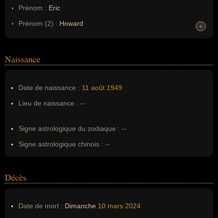
Prénom :
Eric
Prénom (2) :
Howard
+
+
Noms dans d'autres langues :
--
Homonymes :
0
(aucun)
Naissance
Nom de famille :
Carmen
Date de naissance :
11 août
1949
Pseudonyme :
--
Lieu de naissance :
--
Surnom :
--
Erreurs d'écriture :
--
Signe astrologique du zodiaque :
--
Signe astrologique chinois :
--
Décès
Date de mort :
Dimanche
10 mars
2024