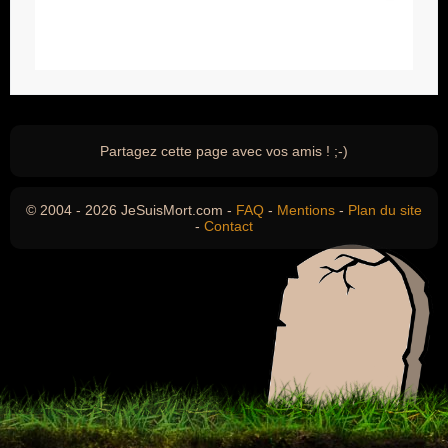
Partagez cette page avec vos amis ! ;-)
© 2004 - 2026 JeSuisMort.com -
FAQ
-
Mentions
-
Plan du site
-
Contact