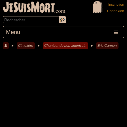
JeSuisMort
Inscription
.com
Connexion
Menu
►
Cimetière
►
Chanteur de pop américain
►
Eric Carmen