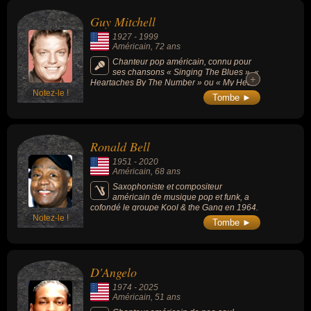
Guy Mitchell
1927
-
1999
Américain
, 72 ans
Chanteur pop américain, connu pour
ses chansons « Singing The Blues », «
+
+
Heartaches By The Number » ou « My Heart
Notez-le !
Cries for You », surtout connu aux États-Unis,
Tombe ►
au Royaume-Uni et en Australie.
Ronald Bell
1951
-
2020
Américain
, 68 ans
Saxophoniste et compositeur
américain de musique pop et funk, a
cofondé le groupe Kool & the Gang en 1964.
Notez-le !
Tombe ►
D'Angelo
1974
-
2025
Américain
, 51 ans