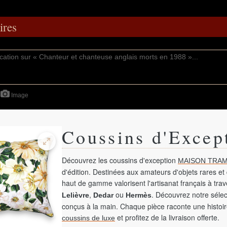
res
Image
Coussins d'Excep
Découvrez les coussins d'exception
MAISON TRAM
d'édition. Destinées aux amateurs d'objets rares et 
haut de gamme valorisent l'artisanat français à tra
,
ou
. Découvrez notre sélec
Lelièvre
Dedar
Hermès
conçus à la main. Chaque pièce raconte une histoir
et profitez de la livraison offerte.
coussins de luxe