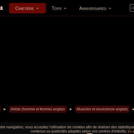
Cimetière
Tops
Anniversaires
►
Artiste (homme et femme) anglais
►
Musicien et musicienne anglais
tre navigation, vous acceptez l'utilisation de cookies afin de réaliser des statistiq
contenus ou publicités adaptés selon vos centres d'intérêts.
En s