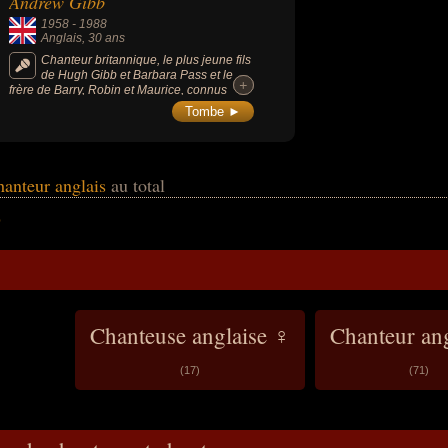
Andrew Gibb
1958
-
1988
Anglais
, 30 ans
Chanteur britannique, le plus jeune fils
de Hugh Gibb et Barbara Pass et le
+
+
frère de Barry, Robin et Maurice, connus
pour avoir formé le groupe The Bee Gees.
Tombe ►
hanteur anglais
au total
b
Chanteuse anglaise ♀
Chanteur an
(17)
(71)