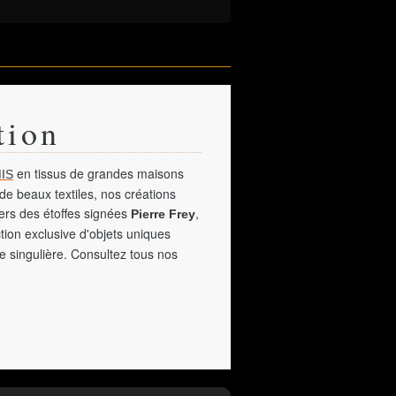
tion
en tissus de grandes maisons
IS
de beaux textiles, nos créations
vers des étoffes signées
,
Pierre Frey
tion exclusive d'objets uniques
e singulière. Consultez tous nos