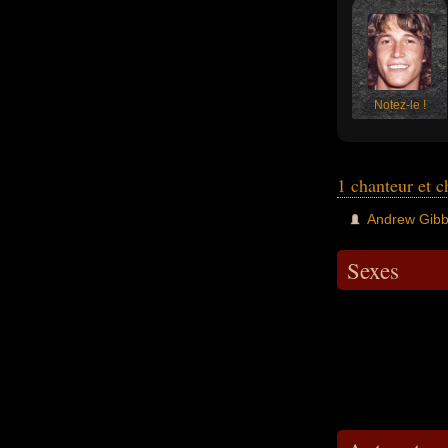
Notez-le !
1 chanteur et c
Andrew Gib
Sexes