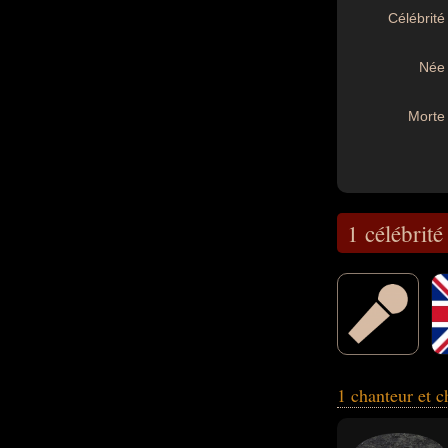
Célébrité 
Née 
Morte 
1 célébrité
1 chanteur et c