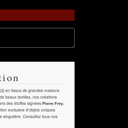
tion
en tissus de grandes maisons
IS
de beaux textiles, nos créations
vers des étoffes signées
,
Pierre Frey
tion exclusive d'objets uniques
e singulière. Consultez tous nos