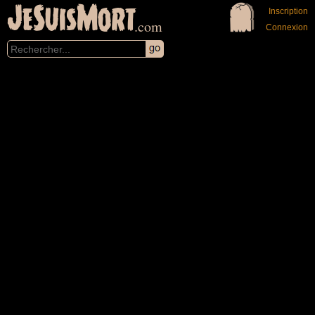
JeSuisMort
Inscription
.com
Connexion