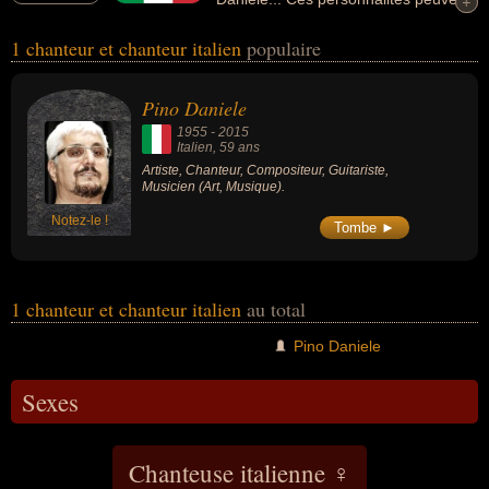
+
+
avoir des liens variés dans les domaines de l'art ou de la musique.
1 chanteur et chanteur italien
populaire
Ces célébrités peuvent également avoir été artiste, compositeur,
guitariste ou musicien.
Pino Daniele
1955
-
2015
Italien
, 59 ans
Artiste, Chanteur, Compositeur, Guitariste,
Musicien (Art, Musique).
Notez-le !
Tombe ►
1 chanteur et chanteur italien
au total
Pino Daniele
Sexes
Chanteuse italienne ♀