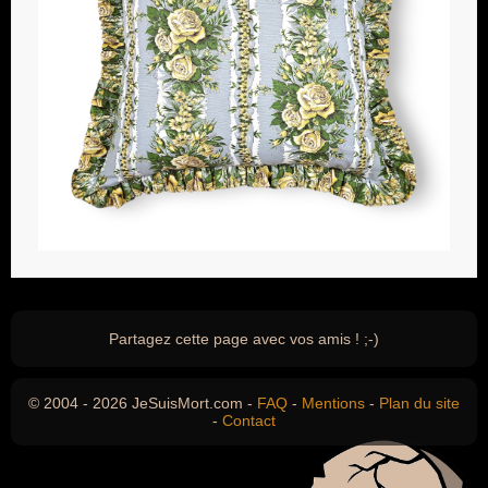
Partagez cette page avec vos amis ! ;-)
© 2004 - 2026 JeSuisMort.com -
FAQ
-
Mentions
-
Plan du site
-
Contact