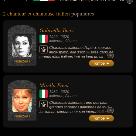
+
+
personnalités peuvent avoir des liens variés dans les domaines de
2 chanteur et chanteuse italien
populaires
l'art, de la musique ou de l'opéra. Ces célébrités peuvent
également avoir été artiste, chanteur classique, chanteur d'opéra
ou musicien.
Gabriella Tucci
1929
-
2020
Italienne
, 90 ans
Chanteuse italienne d'opéra, soprano
lirico-spinto, elle s’est illustrée dans les
+
+
grands rôles italiens tout au long de sa
Notez-la !
carrière et a brillé sur le répertoire de Puccini
Tombe ►
et Verdi.
Mirella Freni
1935
-
2020
Italienne
, 84 ans
Chanteuse italienne, l'une des plus
grandes sopranos italiennes de tous
+
+
les temps, connue pour son interprétation de
Notez-la !
l'opéra « La Bohème » (de Giacomo
Tombe ►
Puccini).