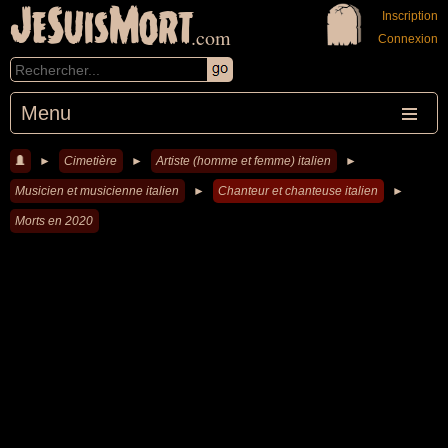
JeSuisMort
Inscription
.com
Connexion
Menu
►
Cimetière
►
Artiste (homme et femme) italien
►
Musicien et musicienne italien
►
Chanteur et chanteuse italien
►
Morts en 2020