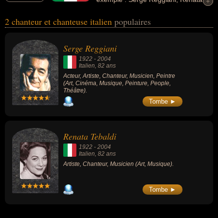
+
+
Tebaldi... Ces personnalités peuvent avoir des liens variés dans les
2 chanteur et chanteuse italien
populaires
domaines de l'art, du cinéma, de la musique, de la peinture, people
ou du théâtre. Ces célébrités peuvent également avoir été acteur,
artiste, musicien ou peintre.
Serge Reggiani
1922
-
2004
Italien
, 82 ans
Acteur, Artiste, Chanteur, Musicien, Peintre
(Art, Cinéma, Musique, Peinture, People,
Théâtre).
Tombe ►
Renata Tebaldi
1922
-
2004
Italien
, 82 ans
Artiste, Chanteur, Musicien (Art, Musique).
Tombe ►