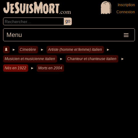
JeSuisMort
Inscription
.com
Connexion
Menu
►
Cimetière
►
Artiste (homme et femme) italien
►
Musicien et musicienne italien
►
Chanteur et chanteuse italien
►
Nés en 1922
►
Morts en 2004