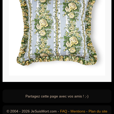
Partagez cette page avec vos amis ! ;-)
© 2004 - 2026 JeSuisMort.com -
FAQ
-
Mentions
-
Plan du site