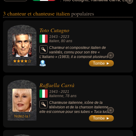
+
+
Dalla... Ces personnalités peuvent avoir des liens variés dans les
3 chanteur et chanteuse italien
populaires
domaines de l'art, de la musique, people, du cinéma, de la
télévision ou de variétés. Ces célébrités peuvent également avoir
été artiste, chanteur de variétés, compositeur, compositeur de
Toto Cutugno
variétés, musicien, acteur, animateur, animateur de télévision,
1943
-
2023
clarinettiste ou pianiste.
Italien
, 80 ans
Chanteur et compositeur italien de
variétés, connu pour son titre «
+
+
L’Italiano » (1983), il a composé plusieurs
titres marquants de la musique française
Tombe ►
comme « Laissez-moi danser » (1979, de
Dalida), « En chantant » (1978, de Michel
Sardou) ou encore « Derrière l’amour »
(1976, de Johnny Hallyday).
Raffaella Carrà
1943
-
2021
Italienne
, 78 ans
Chanteuse italienne, icône de la
télévision et de la chanson italienne,
+
+
elle est connue pour ses tubes « Tuca tuca »
Notez-la !
(1971), ou encore « A far l’amore comincia tu
Tombe ►
» (1976).