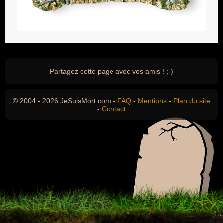
Partagez cette page avec vos amis ! ;-)
© 2004 - 2026 JeSuisMort.com -
FAQ
-
Mentions
-
Plan du site
-
Contact