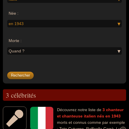
Née :
en 1943
Morte :
Quand ?
3 célébrités
Découvrez notre liste de
3
chanteur
et chanteuse
italien
nés en 1943
morts et connus comme par exemple
: Toto Cutugno, Raffaella Carrà, Lucio