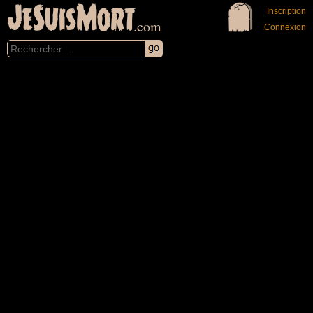
JeSuisMort
Inscription
.com
Connexion