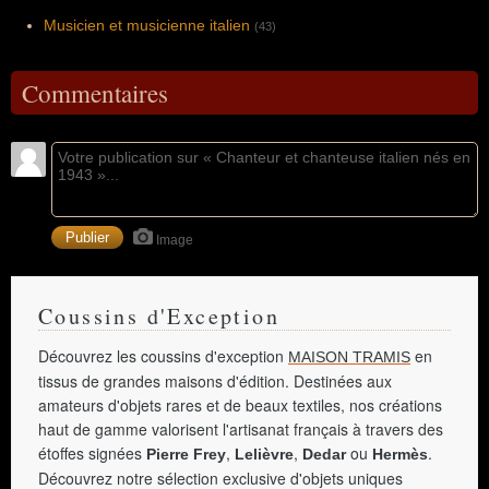
Musicien et musicienne italien
(43)
Commentaires
Image
Coussins d'Exception
Découvrez les coussins d'exception
en
MAISON TRAMIS
tissus de grandes maisons d'édition. Destinées aux
amateurs d'objets rares et de beaux textiles, nos créations
haut de gamme valorisent l'artisanat français à travers des
étoffes signées
,
,
ou
.
Pierre Frey
Lelièvre
Dedar
Hermès
Découvrez notre sélection exclusive d'objets uniques