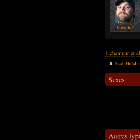
Notez-le !
1 chanteur et 
Scott Hutchi
Sexes
Autres typ