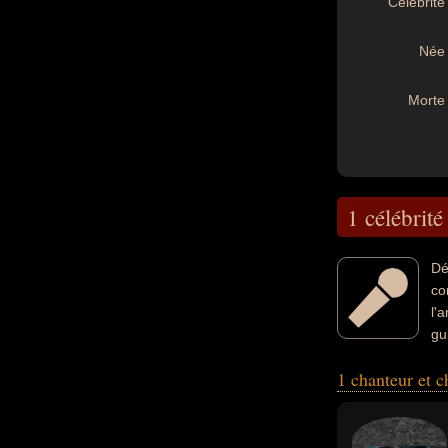
Célébrité 
Née 
Morte 
1 célébrité
Dé
co
l'
gu
été écossais par
1 chanteur et 