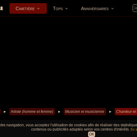
Cimetière
Tops
Anniversaires
►
Artiste (homme et femme)
►
Musicien et musicienne
►
Chanteur et
tre navigation, vous acceptez l'utilisation de cookies afin de réaliser des statistiq
contenus ou publicités adaptés selon vos centres d'intérêts.
En s
OK