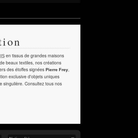
tion
en tissus de grandes maisons
IS
de beaux textiles, nos créations
vers des étoffes signées
,
Pierre Frey
tion exclusive d'objets uniques
e singulière. Consultez tous nos