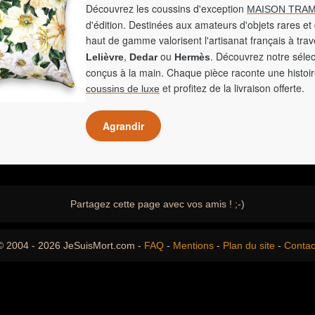
Découvrez les coussins d'exception
MAISON TRAM
d'édition. Destinées aux amateurs d'objets rares et 
haut de gamme valorisent l'artisanat français à tra
,
ou
. Découvrez notre sélec
Lelièvre
Dedar
Hermès
conçus à la main. Chaque pièce raconte une histoir
et profitez de la livraison offerte.
coussins de luxe
Agrandir
Partagez cette page avec vos amis ! ;-)
© 2004 - 2026 JeSuisMort.com -
FAQ
-
Mentions
-
Plan du site
-
Contac