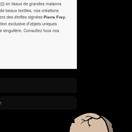
en tissus de grandes maisons
IS
de beaux textiles, nos créations
vers des étoffes signées
,
Pierre Frey
tion exclusive d'objets uniques
e singulière. Consultez tous nos
t