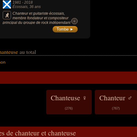
1981
-
2018
Écossais
, 36 ans
Chanteur et guitariste écossais,
membre fondateur et compositeur
+
+
principal du groupe de rock indépendant
Frightened Rabbit, avec qui il a enregistré 5
Tombe ►
albums studio.
chanteuse
au total
son
Chanteuse ♀
Chanteur ♂
(276)
(767)
es de chanteur et chanteuse