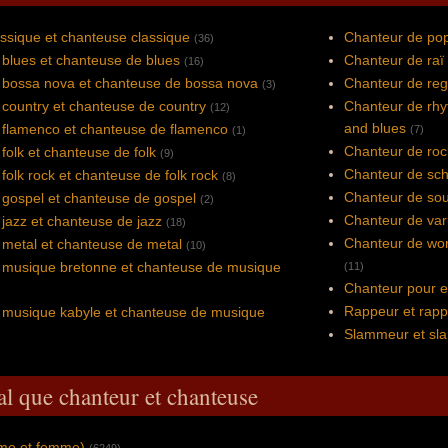
ssique et chanteuse classique
Chanteur de pop
(36)
blues et chanteuse de blues
Chanteur de raï 
(16)
 bossa nova et chanteuse de bossa nova
Chanteur de reg
(3)
country et chanteuse de country
Chanteur de rhy
(12)
and blues
 flamenco et chanteuse de flamenco
(7)
(1)
Chanteur de roc
folk et chanteuse de folk
(9)
Chanteur de sch
folk rock et chanteuse de folk rock
(8)
Chanteur de sou
 gospel et chanteuse de gospel
(2)
Chanteur de var
jazz et chanteuse de jazz
(18)
Chanteur de wor
metal et chanteuse de metal
(10)
 musique bretonne et chanteuse de musique
(11)
Chanteur pour e
Rappeur et rap
 musique kabyle et chanteuse de musique
Slammeur et s
al que chanteur et chanteuse
mme et femme)