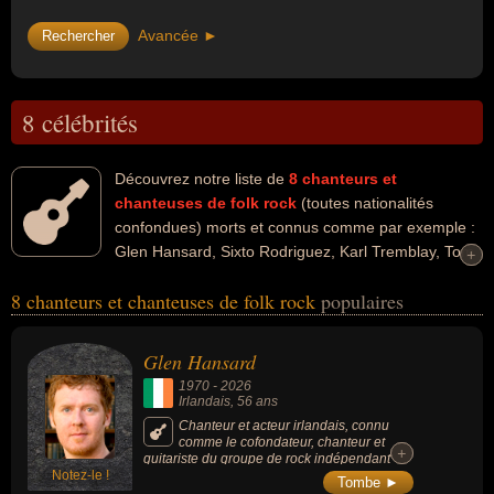
Avancée ►
8 célébrités
Découvrez notre liste de
8
chanteurs et
chanteuses de folk rock
(toutes nationalités
confondues) morts et connus comme par exemple :
Glen Hansard, Sixto Rodriguez, Karl Tremblay, Tom
+
+
Rapp, David Olney, Vince Martin, Paulette Wright, David Crosby...
8 chanteurs et chanteuses de folk rock
populaires
Ces personnalités peuvent avoir des liens variés dans les
domaines de l'art, du cinéma, du folk rock, de la musique, de folk,
du rock ou de la country. Ces célébrités peuvent également avoir
Glen Hansard
été acteur, artiste, chanteur, guitariste, musicien, chanteur de folk,
1970
-
2026
compositeur, compositeur de rock, chanteur de country, chanteur
Irlandais
, 56 ans
de rock, parolier, guitariste de rock, pianiste ou arrangeur musical.
Chanteur et acteur irlandais, connu
comme le cofondateur, chanteur et
En ce qui concerne leurs nationalités au moment de leurs morts, ils
+
+
guitariste du groupe de rock indépendant
peuvent avoir été irlandais, américain, canadien, francais ou
Notez-le !
irlandais The Frames, a accédé à une
Tombe ►
notoriété internationale en incarnant le rôle