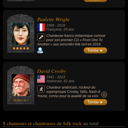
Paulette Wright
1989
-
2018
Française
, 29 ans
Chanteuse franco-britannique connue
pour son premier CD « From One To
Another » aux sonorités folk sort en 2016.
Tombe ►
David Crosby
1941
-
2023
Américain
, 81 ans
Chanteur américain, rockeur du
supergroupe Crosby, Stills, Nash &
+
+
Young, connu pour la qualité de sa voix
Notez-le !
haute et pure, ainsi que pour ses talents
Tombe ►
d'arrangeur de chœurs.
8 chanteurs et chanteuses de folk rock
au total