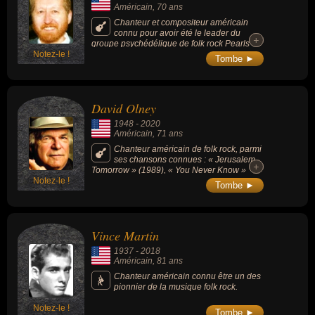
Américain
, 70 ans
Chanteur et compositeur américain
connu pour avoir été le leader du
+
+
groupe psychédélique de folk rock Pearls
Notez-le !
Before Swine dans les années 1960 et 1970.
Tombe ►
David Olney
1948
-
2020
Américain
, 71 ans
Chanteur américain de folk rock, parmi
ses chansons connues : « Jerusalem
+
+
Tomorrow » (1989), « You Never Know »
Notez-le !
(2010) ou « Postcard From Mexico » (2007).
Tombe ►
Vince Martin
1937
-
2018
Américain
, 81 ans
Chanteur américain connu être un des
pionnier de la musique folk rock.
Notez-le !
Tombe ►