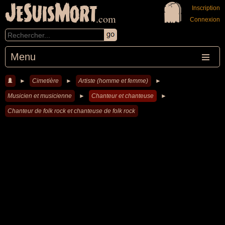
JeSuisMort
Inscription
.com
Connexion
Menu
►
Cimetière
►
Artiste (homme et femme)
►
Musicien et musicienne
►
Chanteur et chanteuse
►
Chanteur de folk rock et chanteuse de folk rock