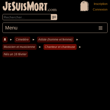
JeSuisMort
Inscription
.com
Connexion
Menu
►
Cimetière
►
Artiste (homme et femme)
►
Musicien et musicienne
►
Chanteur et chanteuse
►
Nés un 16 février