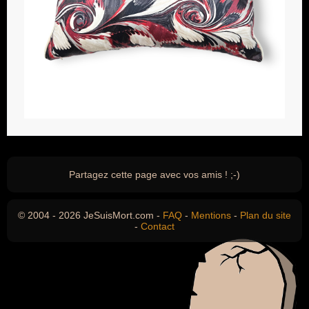
Partagez cette page avec vos amis ! ;-)
© 2004 - 2026 JeSuisMort.com -
FAQ
-
Mentions
-
Plan du site
-
Contact