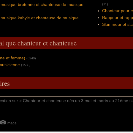
 musique bretonne et chanteuse de musique
(11)
Chanteur pour e
Rappeur et rap
 musique kabyle et chanteuse de musique
Slammeur et s
al que chanteur et chanteuse
mme et femme)
(6249)
musicienne
(1535)
res
Image