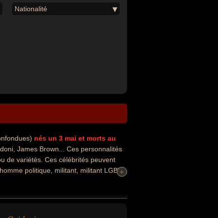
Nationalité
confondues)
nés un 3 mai
et morts au
oni, James Brown... Ces personnalités
ou de variétés. Ces célébrités peuvent
homme politique, militant, militant LGBT
+
+
 avoir été francais ou américain par