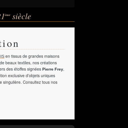
21
siècle
ème
tion
en tissus de grandes maisons
IS
de beaux textiles, nos créations
vers des étoffes signées
,
Pierre Frey
tion exclusive d'objets uniques
e singulière. Consultez tous nos