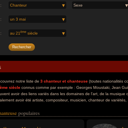
:
Chanteur
Sexe
:
un 3 mai
ème
:
au 21
siècle
s
couvrez notre liste de
3
chanteur et chanteuse
(toutes nationalités 
ème siècle
connus comme par exemple : Georges Moustaki, Jean Guid
uvent avoir des liens variés dans les domaines de l'art, de la musique 
alement avoir été artiste, compositeur, musicien, chanteur de variétés, 
e qui concerne leurs nationalités au moment de leurs morts, ils peuvent
chanteuse
populaires