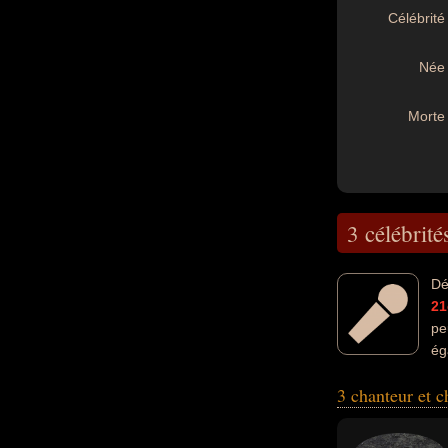
Célébrité 
Née 
Morte 
3 célébrité
Dé
21
pe
ég
ou parolier. En c
3 chanteur et 
exemple.