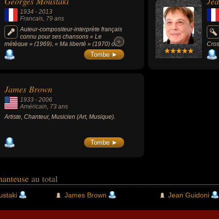
Georges Moustaki
Jea
1934
-
2013
Francais
, 79 ans
Auteur-compositeur-interprète français
connu pour ses chansons « Le
+
+
métèque » (1969), « Ma liberté » (1970) ou «
Cros
Ma solitude » (1969).
anné
Tombe ►
de l
fran
James Brown
1933
-
2006
Américain
, 73 ans
Artiste, Chanteur, Musicien (Art, Musique).
Tombe ►
chanteuse
au total
staki
James Brown
Jean Guidoni