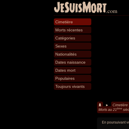
JeSuisMort
.com
Cimetière
Morts récentes
Catégories
Sexes
Nationalités
Dates naissance
Dates mort
Populaires
Toujours vivants
►
Cimetière
ème
Morts au 21
sièc
En poursuivant vo