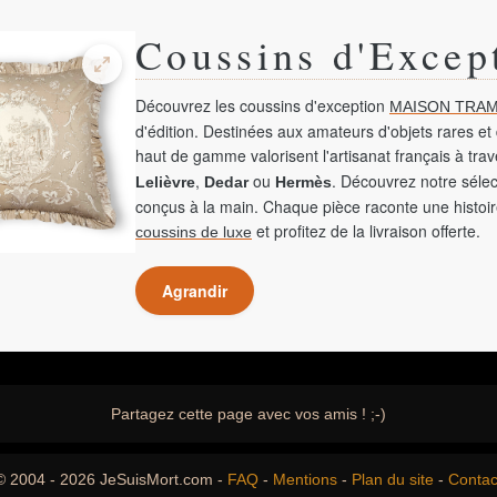
Coussins d'Excep
Découvrez les coussins d'exception
MAISON TRAM
d'édition. Destinées aux amateurs d'objets rares et 
haut de gamme valorisent l'artisanat français à tra
,
ou
. Découvrez notre sélec
Lelièvre
Dedar
Hermès
conçus à la main. Chaque pièce raconte une histoir
et profitez de la livraison offerte.
coussins de luxe
Agrandir
Partagez cette page avec vos amis ! ;-)
© 2004 - 2026 JeSuisMort.com -
FAQ
-
Mentions
-
Plan du site
-
Contac