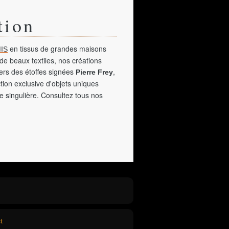
tion
en tissus de grandes maisons
IS
de beaux textiles, nos créations
vers des étoffes signées
,
Pierre Frey
tion exclusive d'objets uniques
e singulière. Consultez tous nos
t