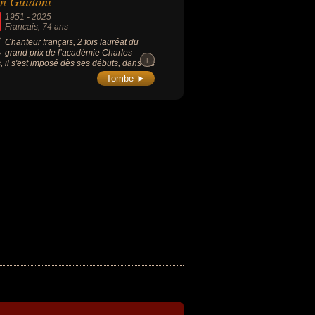
n Guidoni
1951
-
2025
Francais
, 74 ans
Chanteur français, 2 fois lauréat du
grand prix de l’académie Charles-
+
+
, il s'est imposé dès ses débuts, dans les
es 1980, comme une figure importante
Tombe ►
a scène musicale LGBT et queer
çaise.