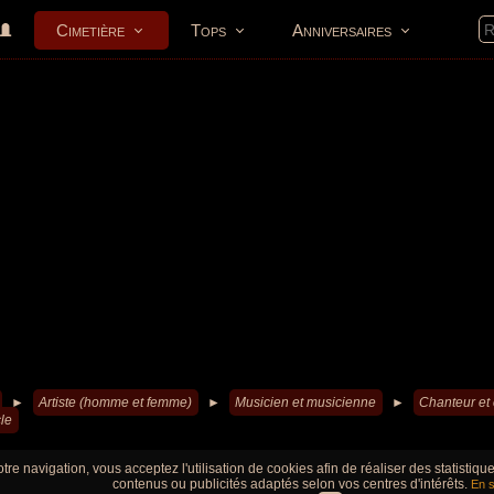
Cimetière
Tops
Anniversaires
►
Artiste (homme et femme)
►
Musicien et musicienne
►
Chanteur et
le
tre navigation, vous acceptez l'utilisation de cookies afin de réaliser des statistiq
contenus ou publicités adaptés selon vos centres d'intérêts.
En s