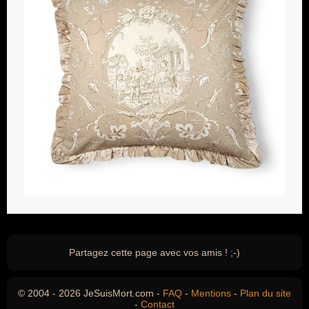
Partagez cette page avec vos amis ! ;-)
© 2004 - 2026 JeSuisMort.com -
FAQ
-
Mentions
-
Plan du site
-
Contact