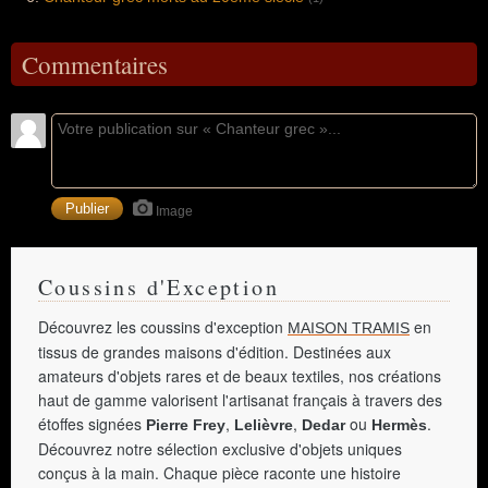
Commentaires
Image
Coussins d'Exception
Découvrez les coussins d'exception
en
MAISON TRAMIS
tissus de grandes maisons d'édition. Destinées aux
amateurs d'objets rares et de beaux textiles, nos créations
haut de gamme valorisent l'artisanat français à travers des
étoffes signées
,
,
ou
.
Pierre Frey
Lelièvre
Dedar
Hermès
Découvrez notre sélection exclusive d'objets uniques
conçus à la main. Chaque pièce raconte une histoire