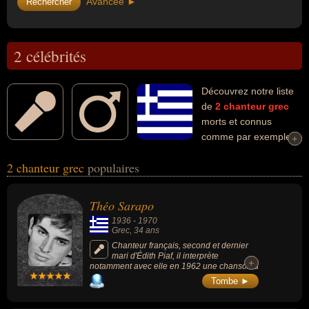
Avancée ►
2 célébrités
Découvrez notre liste
de
2
chanteur
grec
morts et connus
comme par exemple :
+
+
Théo Sarapo, Demis Roussos... Ces personnalités (de sexe
2 chanteur grec
populaires
masculin) peuvent avoir des liens variés dans les domaines de l'art,
de la musique ou people. Ces célébrités peuvent également avoir
été artiste, conjoint de célébrité ou musicien.
Théo Sarapo
1936
-
1970
Grec
, 34 ans
Chanteur français, second et dernier
mari d'Édith Piaf, il interprète
+
+
notamment avec elle en 1962 une chanson à
succès de Michel Emer « À quoi ça sert
Tombe ►
l'amour ».