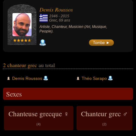
Demis Roussos
1946
-
2015
Grec
, 69 ans
Artiste, Chanteur, Musicien (Art, Musique,
People).
Tombe ►
2 chanteur grec
au total
Demis Roussos
Théo Sarapo
Sexes
Chanteuse grecque ♀
Chanteur grec ♂
(4)
(2)