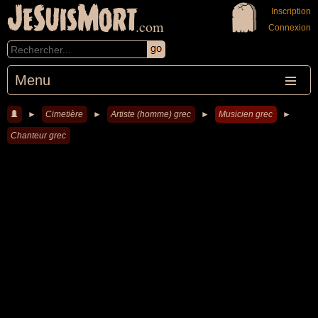
JeSuisMort
Inscription
.com
Connexion
Menu
►
Cimetière
►
Artiste (homme) grec
►
Musicien grec
►
Chanteur grec