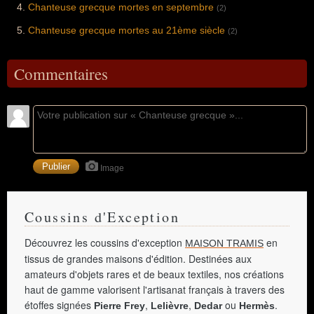
Chanteuse grecque mortes en septembre
(2)
Chanteuse grecque mortes au 21ème siècle
(2)
Commentaires
Image
Coussins d'Exception
Découvrez les coussins d'exception
en
MAISON TRAMIS
tissus de grandes maisons d'édition. Destinées aux
amateurs d'objets rares et de beaux textiles, nos créations
haut de gamme valorisent l'artisanat français à travers des
étoffes signées
,
,
ou
.
Pierre Frey
Lelièvre
Dedar
Hermès