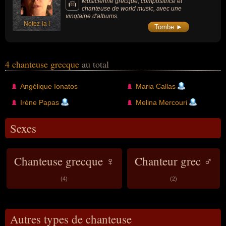
Musicienne grecque, compositrice et
chanteuse de world music, avec une
vingtaine d'albums.
Notez-la !
Tombe ►
4 chanteuse grecque
au total
Angélique Ionatos
Maria Callas
Irène Papas
Melina Mercouri
Sexes
Chanteuse grecque ♀
Chanteur grec ♂
(4)
(2)
Autres types de chanteuse