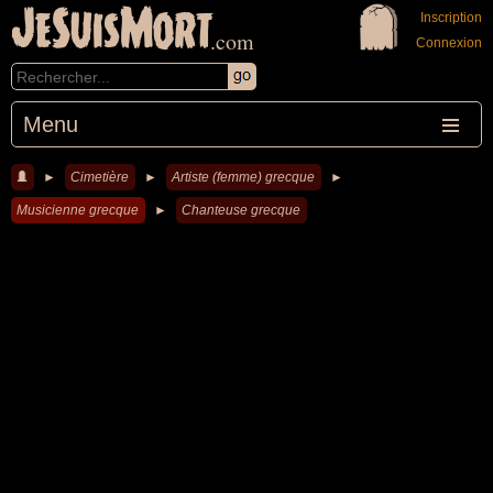
JeSuisMort
Inscription
.com
Connexion
Menu
►
Cimetière
►
Artiste (femme) grecque
►
Musicienne grecque
►
Chanteuse grecque