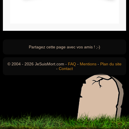
Partagez cette page avec vos amis ! ;-)
© 2004 - 2026 JeSuisMort.com -
FAQ
-
Mentions
-
Plan du site
-
Contact