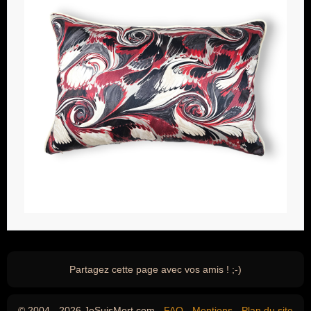
Partagez cette page avec vos amis ! ;-)
© 2004 - 2026 JeSuisMort.com -
FAQ
-
Mentions
-
Plan du site