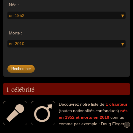
Née :
en 1952
Morte :
en 2010
1 célébrité
Découvrez notre liste de
1
chanteur
(toutes nationalités confondues)
nés
en 1952
et morts en 2010
connus
comme par exemple : Doug Fieger...
+
+
Ces personnalités (de sexe masculin) peuvent avoir des liens