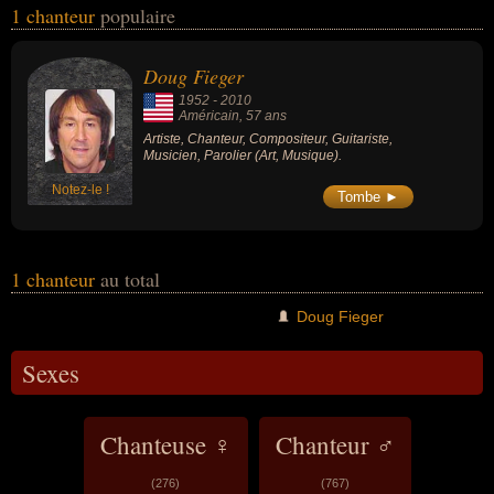
1 chanteur
populaire
variés dans les domaines de l'art ou de la musique. Ces célébrités
peuvent également avoir été artiste, compositeur, guitariste,
musicien ou parolier. En ce qui concerne leurs nationalités au
Doug Fieger
moment de leurs morts, ils peuvent avoir été américain par
1952
-
2010
exemple.
Américain
, 57 ans
Artiste, Chanteur, Compositeur, Guitariste,
Musicien, Parolier (Art, Musique).
Notez-le !
Tombe ►
1 chanteur
au total
Doug Fieger
Sexes
Chanteuse ♀
Chanteur ♂
(276)
(767)