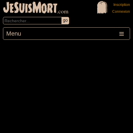
JeSuisMort
Inscription
.com
Connexion
Menu