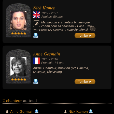
avoir été artiste, chanteur de pop, mannequin ou musicien. En ce
Nick Kamen
qui concerne leurs nationalités au moment de leurs morts, ils
1962
-
2021
peuvent avoir été anglais ou francais par exemple.
Anglais
, 59 ans
Mannequin et chanteur britannique,
connu pour sa chanson « Each Time
+
+
You Break My Heart », il avait été révélé
dans une célèbre publicité pour les jeans
Tombe ►
Levi's et était l'ex-protégé de Madonna dans
les années 1980.
Anne Germain
1935
-
2016
Francais
, 81 ans
Artiste, Chanteur, Musicien (Art, Cinéma,
Musique, Télévision).
Tombe ►
2 chanteur
au total
Anne Germain
Nick Kamen