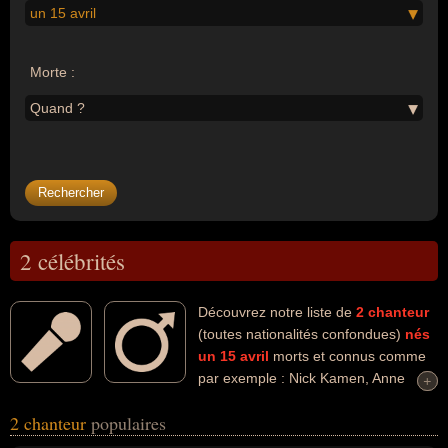
un 15 avril
Morte :
Quand ?
2 célébrités
Découvrez notre liste de
2
chanteur
(toutes nationalités confondues)
nés
un 15 avril
morts et connus comme
par exemple : Nick Kamen, Anne
+
+
Germain... Ces personnalités (de sexe masculin) peuvent avoir des
2 chanteur
populaires
liens variés dans les domaines de l'art, de la musique, de la pop,
du cinéma ou de la télévision. Ces célébrités peuvent également