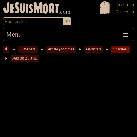
JeSuisMort
Inscription
.com
Connexion
Menu
►
Cimetière
►
Artiste (homme)
►
Musicien
►
Chanteur
►
Nés un 15 avril