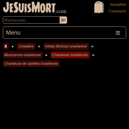
JeSuisMort
Inscription
.com
Connexion
Menu
►
Cimetière
►
Artiste (femme) israelienne
►
Musicienne israelienne
►
Chanteuse israelienne
►
Chanteuse de variétés israelienne