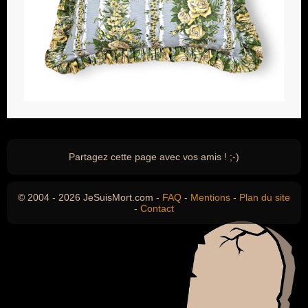
Partagez cette page avec vos amis ! ;-)
© 2004 - 2026 JeSuisMort.com -
FAQ
-
Mentions
-
Plan du site
-
Contact