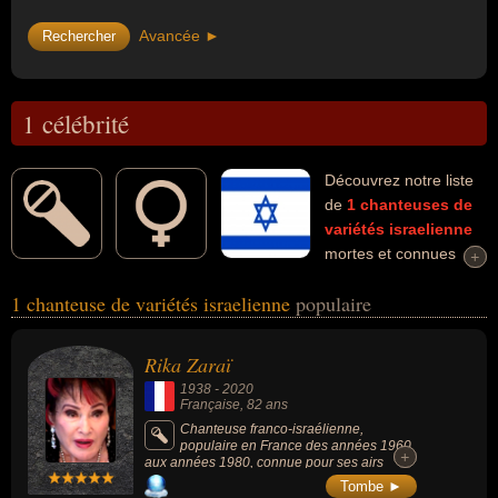
Avancée ►
1 célébrité
Découvrez notre liste
de
1
chanteuses de
variétés
israelienne
mortes et connues
+
+
comme par exemple : Rika Zaraï... Ces personnalités (de sexe
1 chanteuse de variétés israelienne
populaire
féminin) peuvent avoir des liens variés dans les domaines de l'art,
de la musique ou de variétés. Ces célébrités peuvent également
avoir été artiste, chanteuse ou musicienne. En ce qui concerne
Rika Zaraï
leurs nationalités au moment de leurs morts, ils peuvent avoir été
1938
-
2020
française par exemple.
Française
, 82 ans
Chanteuse franco-israélienne,
populaire en France des années 1960
+
+
aux années 1980, connue pour ses airs
enjoués, elle avait aussi publié plusieurs
Tombe ►
livres consacrés aux médecines alternatives.