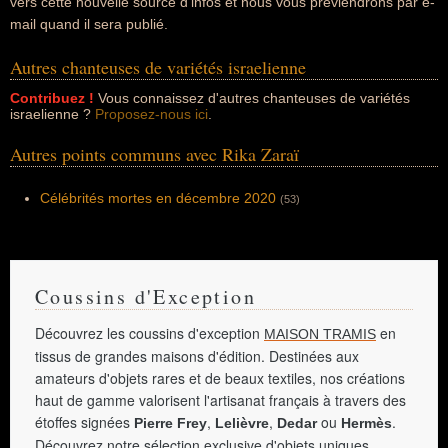
vers cette nouvelle source d'infos et nous vous préviendrons par e-
mail quand il sera publié.
Autres chanteuses de variétés israelienne
Contribuez !
Vous connaissez d'autres chanteuses de variétés
israelienne ?
Proposez-nous ici
.
Autres points communs avec Rika Zaraï
Célébrités mortes en décembre 2020
(53)
Coussins d'Exception
Découvrez les coussins d'exception
en
MAISON TRAMIS
tissus de grandes maisons d'édition. Destinées aux
amateurs d'objets rares et de beaux textiles, nos créations
haut de gamme valorisent l'artisanat français à travers des
étoffes signées
,
,
ou
.
Pierre Frey
Lelièvre
Dedar
Hermès
Découvrez notre sélection exclusive d'objets uniques