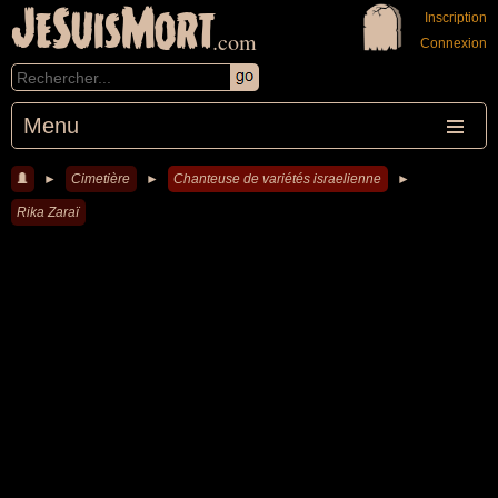
JeSuisMort
Inscription
.com
Connexion
Menu
►
Cimetière
►
Chanteuse de variétés israelienne
►
Rika Zaraï