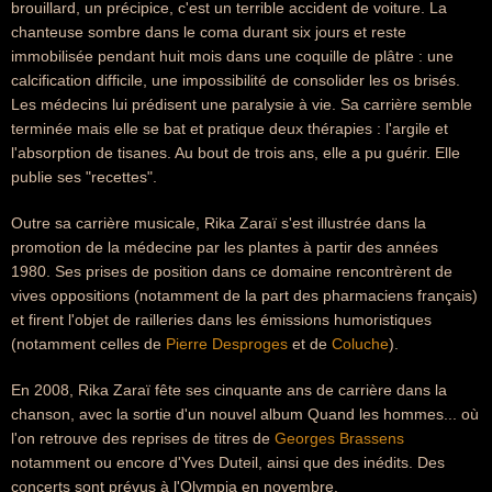
brouillard, un précipice, c'est un terrible accident de voiture. La
chanteuse sombre dans le coma durant six jours et reste
immobilisée pendant huit mois dans une coquille de plâtre : une
calcification difficile, une impossibilité de consolider les os brisés.
Les médecins lui prédisent une paralysie à vie. Sa carrière semble
terminée mais elle se bat et pratique deux thérapies : l'argile et
l'absorption de tisanes. Au bout de trois ans, elle a pu guérir. Elle
publie ses "recettes".
Outre sa carrière musicale, Rika Zaraï s'est illustrée dans la
promotion de la médecine par les plantes à partir des années
1980. Ses prises de position dans ce domaine rencontrèrent de
vives oppositions (notamment de la part des pharmaciens français)
et firent l'objet de railleries dans les émissions humoristiques
(notamment celles de
Pierre Desproges
et de
Coluche
).
En 2008, Rika Zaraï fête ses cinquante ans de carrière dans la
chanson, avec la sortie d'un nouvel album Quand les hommes... où
l'on retrouve des reprises de titres de
Georges Brassens
notamment ou encore d'Yves Duteil, ainsi que des inédits. Des
concerts sont prévus à l'Olympia en novembre.