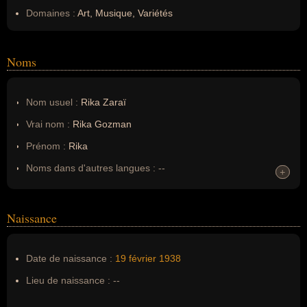
Domaines :
Art, Musique, Variétés
Noms
Nom usuel :
Rika Zaraï
Vrai nom :
Rika Gozman
Prénom :
Rika
Noms dans d'autres langues :
--
+
+
Homonymes :
0
(aucun)
Naissance
Nom de famille :
Gozman
Pseudonyme :
Rika Zaraï
Date de naissance :
19 février
1938
Surnom :
--
Lieu de naissance :
--
Erreurs d'écriture :
--