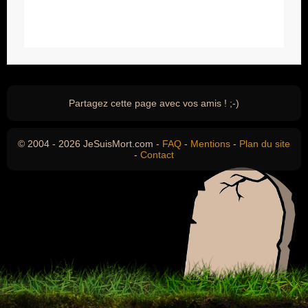
Partagez cette page avec vos amis ! ;-)
© 2004 - 2026 JeSuisMort.com -
FAQ
-
Mentions
-
Plan du site
-
Contact