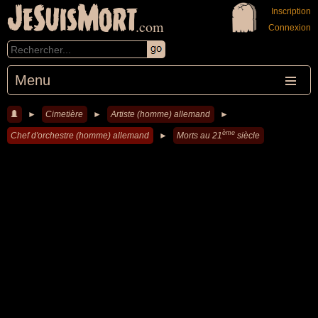
JeSuisMort
Inscription
.com
Connexion
Menu
►
Cimetière
►
Artiste (homme) allemand
►
ème
Chef d'orchestre (homme) allemand
►
Morts au 21
siècle