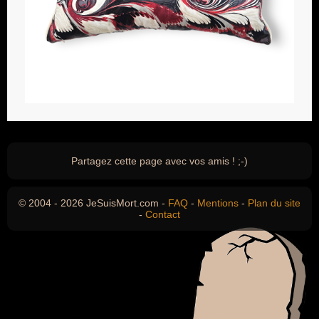
Partagez cette page avec vos amis ! ;-)
© 2004 - 2026 JeSuisMort.com -
FAQ
-
Mentions
-
Plan du site
-
Contact