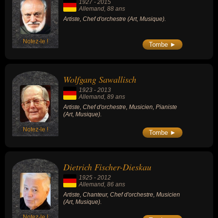
1927
-
2015
Allemand
, 88 ans
Artiste, Chef d'orchestre (Art, Musique).
Notez-le !
Tombe ►
Wolfgang Sawallisch
1923
-
2013
Allemand
, 89 ans
Artiste, Chef d'orchestre, Musicien, Pianiste
(Art, Musique).
Notez-le !
Tombe ►
Dietrich Fischer-Dieskau
1925
-
2012
Allemand
, 86 ans
Artiste, Chanteur, Chef d'orchestre, Musicien
(Art, Musique).
Notez-le !