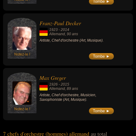
Tombe ►
Franz-Paul Decker
1923
-
2014
Allemand
, 90 ans
Artiste, Chef d'orchestre (Art, Musique).
Notez-le !
Tombe ►
Max Greger
1926
-
2015
Allemand
, 89 ans
Artiste, Chef d'orchestre, Musicien,
Saxophoniste (Art, Musique).
Notez-le !
Tombe ►
7 chefs d'orchestre (hommes) allemand
au total