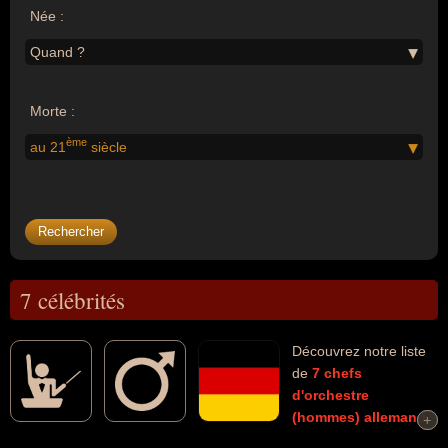
Née :
Quand ?
Morte :
ème
au 21
siècle
7 célébrités
Découvrez notre liste
de
7
chefs
d'orchestre
(hommes)
allemand
+
+
morts au 21ème siècle
connus comme par exemple : James Last,