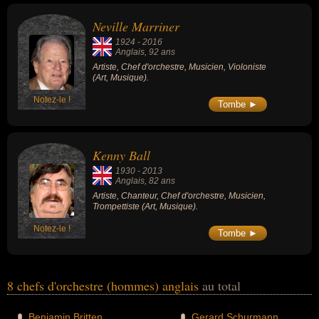
Neville Marriner
1924
-
2016
Anglais
, 92 ans
Artiste, Chef d'orchestre, Musicien, Violoniste
(Art, Musique).
Notez-le !
Tombe ►
Kenny Ball
1930
-
2013
Anglais
, 82 ans
Artiste, Chanteur, Chef d'orchestre, Musicien,
Trompettiste (Art, Musique).
Notez-le !
Tombe ►
8 chefs d'orchestre (hommes) anglais
au total
Benjamin Britten
Gerard Schurmann