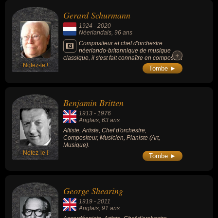
leurs morts, ils peuvent avoir été néerlandais par exemple.
Gerard Schurmann
1924
-
2020
Néerlandais
, 96 ans
Compositeur et chef d'orchestre
néerlando-britannique de musique
+
+
classique, il s'est fait connaître en composant
Notez-le !
des musiques de films d'horreur comme «
Tombe ►
Crimes au musée des horreurs » (1959) ou «
Konga » (1961).
Benjamin Britten
1913
-
1976
Anglais
, 63 ans
Altiste, Artiste, Chef d'orchestre,
Compositeur, Musicien, Pianiste (Art,
Musique).
Notez-le !
Tombe ►
George Shearing
1919
-
2011
Anglais
, 91 ans