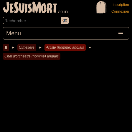
JeSuisMort
Inscription
.com
Connexion
Menu
►
Cimetière
►
Artiste (homme) anglais
►
Chef d'orchestre (homme) anglais