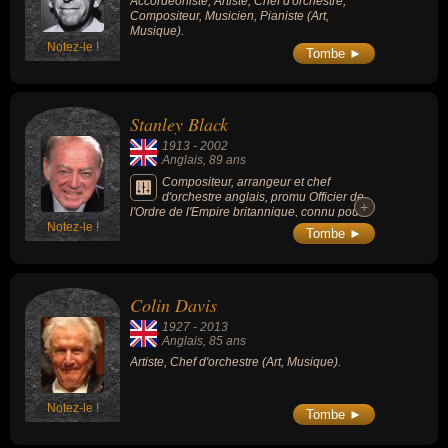
Accordéoniste, Artiste, Chef d'orchestre,
Compositeur, Musicien, Pianiste (Art,
Musique).
Notez-le !
Tombe ►
Stanley Black
1913
-
2002
Anglais
, 89 ans
Compositeur, arrangeur et chef
d'orchestre anglais, promu Officier de
+
+
l'Ordre de l'Empire britannique, connu pour
Notez-le !
ses arrangements musicaux dans le style
Tombe ►
latino-américain, tout en remportant des prix
pour sa direction d'œuvres classiques. Il
dirigera le "Mantovani Orchestra" dans un
style romantique et spectaculaire similaire.
Colin Davis
1927
-
2013
Anglais
, 85 ans
Artiste, Chef d'orchestre (Art, Musique).
Notez-le !
Tombe ►