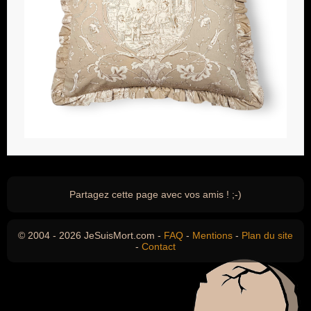
Partagez cette page avec vos amis ! ;-)
© 2004 - 2026 JeSuisMort.com -
FAQ
-
Mentions
-
Plan du site
-
Contact