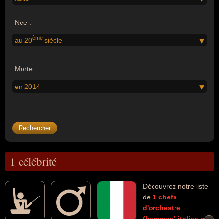
Née :
ème
au 20
siècle
Morte :
en 2014
1 célébrité
Découvrez notre liste
de
1
chefs
d'orchestre
(hommes)
italien
nés