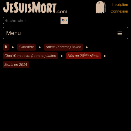
JeSuisMort
Inscription
.com
Connexion
Menu
►
Cimetière
►
Artiste (homme) italien
►
ème
Chef d'orchestre (homme) italien
►
Nés au 20
siècle
►
Morts en 2014