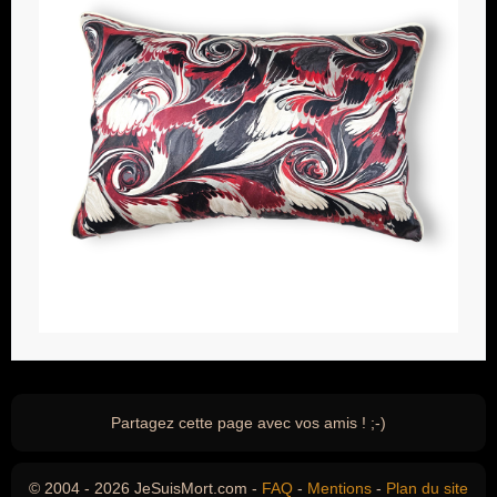
Partagez cette page avec vos amis ! ;-)
© 2004 - 2026 JeSuisMort.com -
FAQ
-
Mentions
-
Plan du site