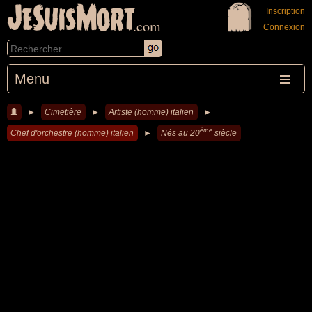
JeSuisMort
Inscription
.com
Connexion
Menu
►
Cimetière
►
Artiste (homme) italien
►
ème
Chef d'orchestre (homme) italien
►
Nés au 20
siècle