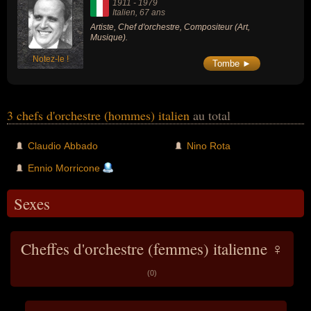
1911
-
1979
Italien
, 67 ans
Artiste, Chef d'orchestre, Compositeur (Art,
Musique).
Notez-le !
Tombe ►
3 chefs d'orchestre (hommes) italien
au total
Claudio Abbado
Nino Rota
Ennio Morricone
Sexes
Cheffes d'orchestre (femmes) italienne ♀
(0)