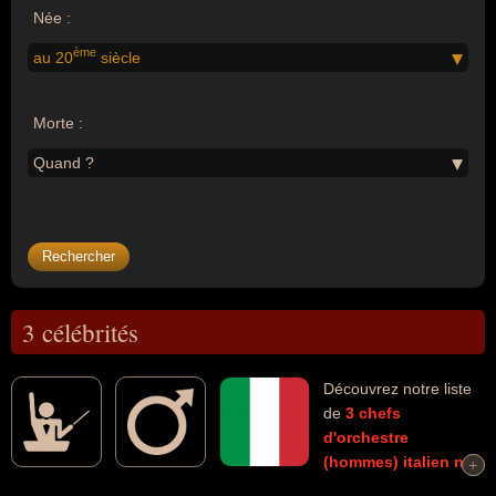
Née :
ème
au 20
siècle
Morte :
Quand ?
3 célébrités
Découvrez notre liste
de
3
chefs
d'orchestre
(hommes)
italien
nés
+
+
au 20ème siècle
morts et connus comme par exemple : Ennio