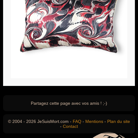
Partagez cette page avec vos amis ! ;-)
© 2004 - 2026 JeSuisMort.com -
FAQ
-
Mentions
-
Plan du site
-
Contact