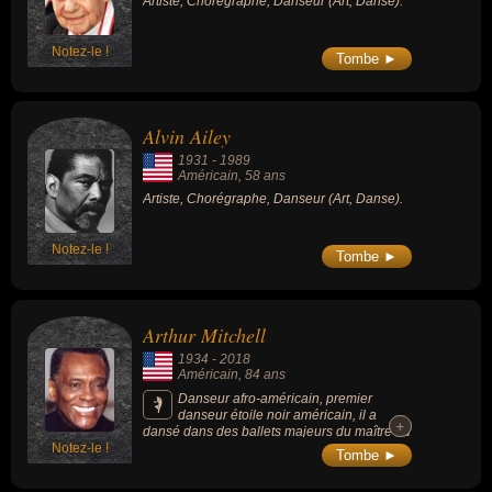
Artiste, Chorégraphe, Danseur (Art, Danse).
Notez-le !
Tombe ►
Alvin Ailey
1931
-
1989
Américain
, 58 ans
Artiste, Chorégraphe, Danseur (Art, Danse).
Notez-le !
Tombe ►
Arthur Mitchell
1934
-
2018
Américain
, 84 ans
Danseur afro-américain, premier
danseur étoile noir américain, il a
+
+
dansé dans des ballets majeurs du maître du
Notez-le !
ballet américain George Balanchine, tels que
Tombe ►
A Midsummer Night's Dream, The
Nutcracker, Bugaku, Agon, et Arcade.