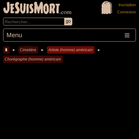
JeSuisMort
Inscription
.com
Connexion
Menu
►
Cimetière
►
Artiste (homme) américain
►
Chorégraphe (homme) américain