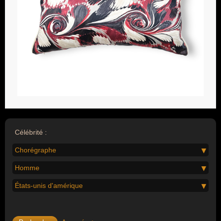
Célébrité :
Chorégraphe
Homme
États-unis d'amérique