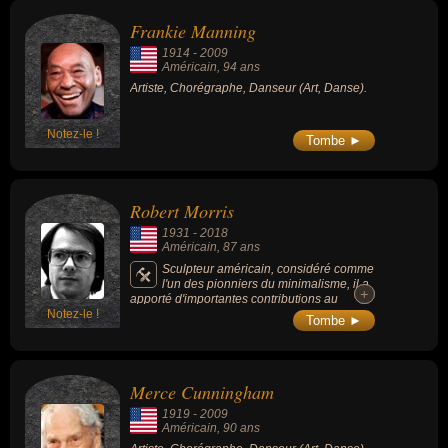
Frankie Manning
1914
-
2009
Américain
, 94 ans
Artiste, Chorégraphe, Danseur (Art, Danse).
Notez-le !
Tombe ►
Robert Morris
1931
-
2018
Américain
, 87 ans
Sculpteur américain, considéré comme
l'un des pionniers du minimalisme, il a
+
+
apporté d'importantes contributions au
Notez-le !
développement des notions d'Art
Tombe ►
performance, d'Installation et de Land art.
Merce Cunningham
1919
-
2009
Américain
, 90 ans