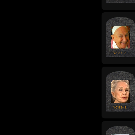
Notez-le !
Notez-la !