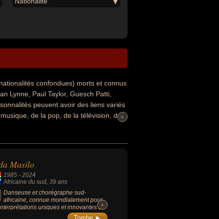
Nationalité
nationalités confondues) morts et connus
n Lynne, Paul Taylor, Guesch Patti,
sonnalités peuvent avoir des liens variés
musique, de la pop, de la télévision, du
+
+
culpture. Ces célébrités peuvent également
op, musicien, entraineur, patineur
és au moment de leurs morts, ils peuvent
da Masilo
1985
-
2024
Africaine du sud
, 39 ans
Danseuse et chorégraphe sud-
africaine, connue mondialement pour
+
+
interprétations uniques et innovantes de
ets classiques.
Tombe ►