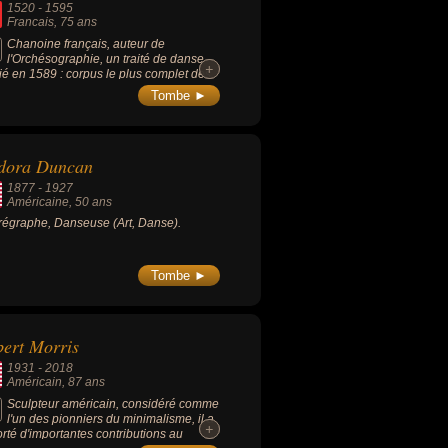
1520
-
1595
Francais
, 75 ans
Chanoine français, auteur de
l'Orchésographie, un traité de danse
+
+
ié en 1589 : corpus le plus complet des
es pratiquées au XVIe siècle, premier
Tombe ►
el de danse qui indique avec précision
pas à exécuter en regard de la partition
cale, et première méthode de tambour
iée au monde.
adora Duncan
1877
-
1927
Américaine
, 50 ans
égraphe, Danseuse (Art, Danse).
Tombe ►
ert Morris
1931
-
2018
Américain
, 87 ans
Sculpteur américain, considéré comme
l'un des pionniers du minimalisme, il a
+
+
rté d'importantes contributions au