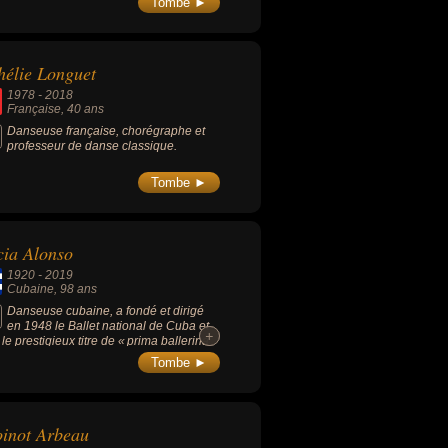
Tombe ►
élie Longuet
1978
-
2018
Française
, 40 ans
Danseuse française, chorégraphe et
professeur de danse classique.
Tombe ►
cia Alonso
1920
-
2019
Cubaine
, 98 ans
Danseuse cubaine, a fondé et dirigé
en 1948 le Ballet national de Cuba et
+
+
 le prestigieux titre de « prima ballerina
luta », alors qu'elle est en partie
Tombe ►
gle.
inot Arbeau