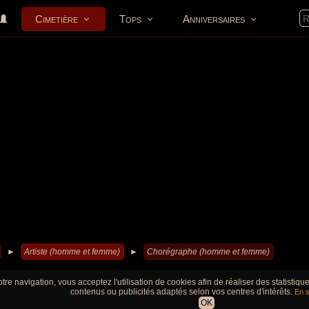
Cimetière
Tops
Anniversaires
►
Artiste (homme et femme)
►
Chorégraphe (homme et femme)
tre navigation, vous acceptez l'utilisation de cookies afin de réaliser des statistiq
contenus ou publicités adaptés selon vos centres d'intérêts.
En s
OK