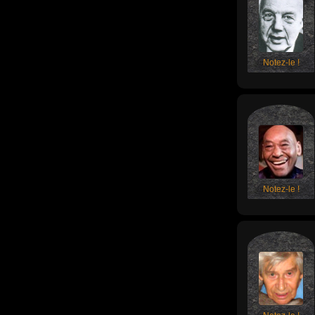
Notez-le !
Notez-le !