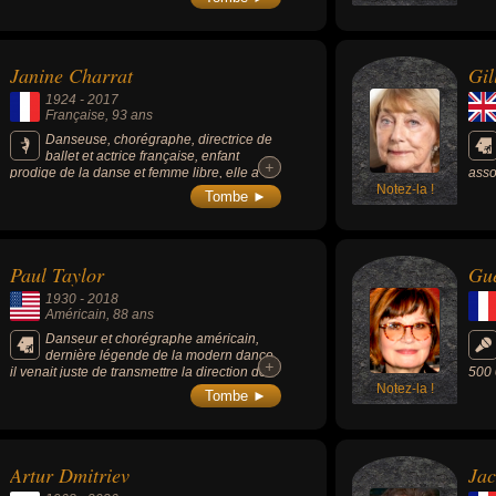
l’ordre des Arts et des Lettres en France en
2019.
Janine Charrat
Gil
1924
-
2017
Française
, 93 ans
Danseuse, chorégraphe, directrice de
ballet et actrice française, enfant
+
+
prodige de la danse et femme libre, elle a
asso
mené une carrière hors norme et a ouvert la
Notez-la !
l'hi
Tombe ►
voie à la danse contemporaine française.
Fant
Oliv
New 
nom
Paul Taylor
Gue
1930
-
2018
Américain
, 88 ans
Danseur et chorégraphe américain,
dernière légende de la modern dance,
+
+
il venait juste de transmettre la direction de
500 
sa compagnie qu'il avait créée en 1954
Notez-la !
plac
Tombe ►
avant sa mort. Il est connu pour ses pièces «
marq
Esplanade » (1975), « Auréole » (1962), «
prov
Trois Épitaphes » (1956) .
auda
théâ
Artur Dmitriev
Jac
Vict
fémi