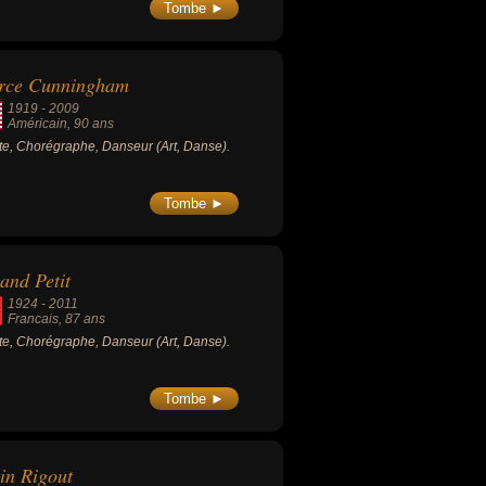
loppement des notions d'Art
Tombe ►
ormance, d'Installation et de Land art.
rce Cunningham
1919
-
2009
Américain
, 90 ans
ste, Chorégraphe, Danseur (Art, Danse).
Tombe ►
and Petit
1924
-
2011
Francais
, 87 ans
ste, Chorégraphe, Danseur (Art, Danse).
Tombe ►
in Rigout