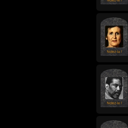
Notez-le !
Notez-la !
Notez-le !