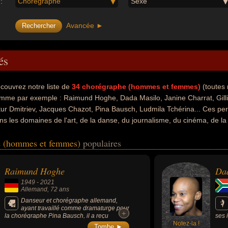
:
Chorégraphe
Sexe
Avancée ►
és
couvrez notre liste de
34
chorégraphe (hommes et femmes)
(toutes 
mme par exemple : Raimund Hoghe, Dada Masilo, Janine Charrat, Gillia
tur Dmitriev, Jacques Chazot, Pina Bausch, Ludmila Tchérina... Ces per
ns les domaines de l'art, de la danse, du journalisme, du cinéma, de la 
ge artistique, du sport, du sport de glace, de la littérature ou de la s
e (hommes et femmes)
populaires
, danseur, journaliste, metteur en scène, acteur, chanteur, chanteur de p
if, écrivain, romancier ou sculpteur. En ce qui concerne leurs nationalit
d, africain du sud, francais, anglais, américain ou russe par exemple.
Raimund Hoghe
Da
1949
-
2021
Allemand
, 72 ans
Danseur et chorégraphe allemand,
ayant travaillé comme dramaturge pour
+
+
la chorégraphe Pina Bausch, il a reçu
ses 
plusieurs prix et avait été nommé officier de
Notez-la !
ball
Tombe ►