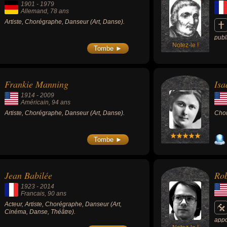
1901
-
1979
Musique » (1950, avec Bing Crosby), «
Allemand
, 78 ans
Donnez-lui une chance » (1954, comédie
Artiste, Chorégraphe, Danseur (Art, Danse).
musicale) ou « Tout le plaisir est pour moi »
(1955). Elle est devenue particulièrement
célèbre pour ses talents de danseuse
publ
lorsqu'elle se produisait avec son mari,
Notez-le !
dans
Tombe ►
Gower Champion.
manu
les 
musi
publ
Frankie Manning
Is
1914
-
2009
Américain
, 94 ans
Artiste, Chorégraphe, Danseur (Art, Danse).
Chor
Tombe ►
Jean Babilée
Rob
1923
-
2014
Francais
, 90 ans
Acteur, Artiste, Chorégraphe, Danseur (Art,
Cinéma, Danse, Théâtre).
appo