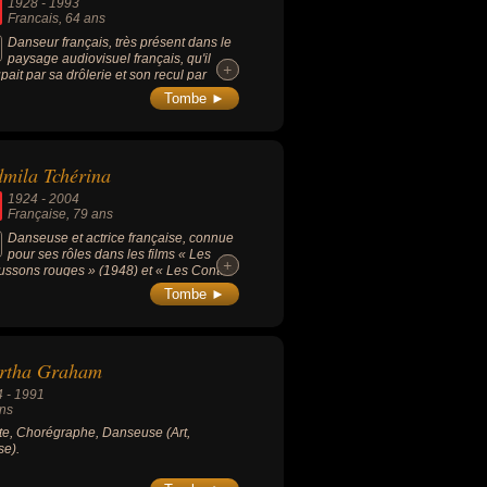
1928
-
1993
Francais
, 64 ans
Danseur français, très présent dans le
paysage audiovisuel français, qu'il
+
+
pait par sa drôlerie et son recul par
ort à son propre personnage, il a
Tombe ►
icipé à de nombreuses reprises à
ission « Les Grosses Têtes », comme
étaire, dans les années 1980, ainsi qu'à
ques films.
mila Tchérina
1924
-
2004
Française
, 79 ans
Danseuse et actrice française, connue
pour ses rôles dans les films « Les
+
+
ssons rouges » (1948) et « Les Contes
ffmann » (1951), elle reçoit les prix de
Tombe ►
re des arts et des lettres, puis le titre
ficier de la Légion d'honneur en 1980.
rtha Graham
4
-
1991
ns
ste, Chorégraphe, Danseuse (Art,
e).