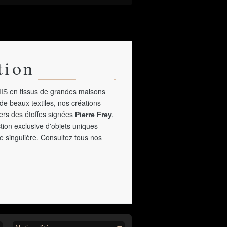
tion
en tissus de grandes maisons
IS
de beaux textiles, nos créations
vers des étoffes signées
,
Pierre Frey
tion exclusive d'objets uniques
e singulière. Consultez tous nos