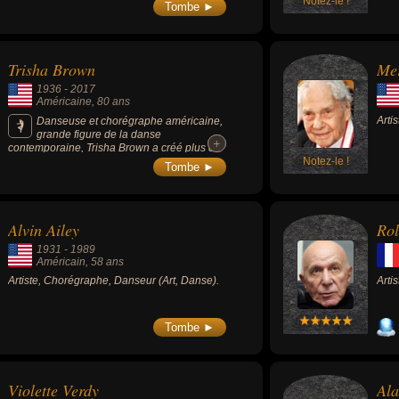
Notez-le !
déve
Tombe ►
perf
Trisha Brown
Me
1936
-
2017
Américaine
, 80 ans
Arti
Danseuse et chorégraphe américaine,
grande figure de la danse
+
+
contemporaine, Trisha Brown a créé plus de
100 chorégraphies et 6 opéras.
Notez-le !
Tombe ►
Alvin Ailey
Rol
1931
-
1989
Américain
, 58 ans
Artiste, Chorégraphe, Danseur (Art, Danse).
Arti
Tombe ►
Violette Verdy
Ala