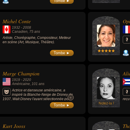
Tombe ►
Michel Conte
Oph
1932
-
2008
Canadien
, 75 ans
Artiste, Chorégraphe, Compositeur, Metteur
en scène (Art, Musique, Théâtre).
Tombe ►
Marge Champion
Ali
1919
-
2020
Américaine
, 101 ans
Actrice et danseuse américaine, a
inspiré la Blanche-Neige de Disney de
+
+
1937, Walt Disney l'ayant sélectionnée pour
reçu
qu'elle bouge, marche et danse et qu'elle
Notez-la !
asso
Tombe ►
serve de modèle aux dessinateurs chargés
aveu
de mettre en mouvement la célèbre Blanche-
Neige. Elle a eu des rôle dans de très
nombreux films de l'Âge d'or d'Hollywood
Kurt Jooss
Tho
comme « Show Boat » (1951, avec Kathryn
Grayson et Ava Gardner), « Monsieur