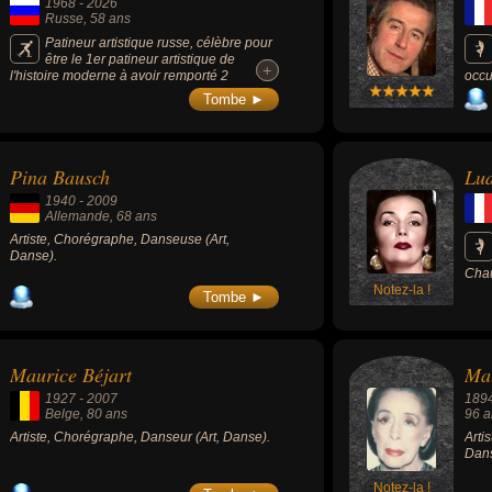
1968
-
2026
Russe
, 58 ans
Patineur artistique russe, célèbre pour
être le 1er patineur artistique de
+
+
l'histoire moderne à avoir remporté 2
occu
médailles d'or olympiques dans la catégorie
rapp
Tombe ►
des couples avec deux partenaires
part
différentes (Natalia Mishkutionok en 1992 et
l'ém
Oksana Kazakova en 1998), a décroché 1
soci
médaille d'argent olympique en 1994, 2 titres
quel
Pina Bausch
Lud
de champion du monde et 2 titres de
champion d'Europe.
1940
-
2009
Allemande
, 68 ans
Artiste, Chorégraphe, Danseuse (Art,
Danse).
Chau
Notez-la !
d'Ho
Tombe ►
l'Ord
d'Of
Maurice Béjart
Ma
1927
-
2007
189
Belge
, 80 ans
96 a
Artiste, Chorégraphe, Danseur (Art, Danse).
Arti
Dans
Notez-la !