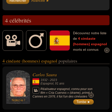
Avancée ►
4 célébrités
Découvrez notre liste
de
4
cinéaste
(hommes)
espagnol
morts et connus
+
+
comme par exemple : Carlos Saura, Nestor Basterretxea, Bigas
4 cinéaste (hommes) espagnol
populaires
Luna, Jesus Franco... Ces personnalités (de sexe masculin)
peuvent avoir des liens variés dans les domaines de l'art, du
cinéma, de la peinture ou de la sculpture. Ces célébrités peuvent
Carlos Saura
également avoir été artiste, scénariste, peintre ou sculpteur.
1932
-
2023
Espagnol
, 91 ans
Réalisateur espagnol, connu pour son
film « Cria Cuervos » (drame), primé à
+
+
Cannes en 1976, il fut l'un des cinéastes
Notez-le !
espagnols les plus influents et reconnus sur
Tombe ►
le plan international.