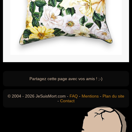
Partagez cette page avec vos amis ! ;-)
© 2004 - 2026 JeSuisMort.com -
FAQ
-
Mentions
-
Plan du site
-
Contact