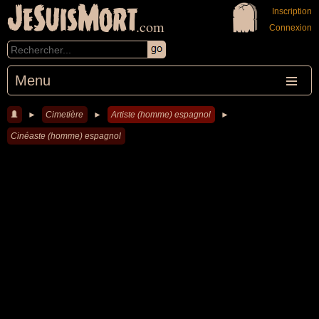
JeSuisMort
Inscription
.com
Connexion
Menu
►
Cimetière
►
Artiste (homme) espagnol
►
Cinéaste (homme) espagnol