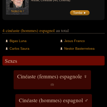
Artiste, Cinéaste (Art, Cinéma).
Notez-le !
Tombe ►
4 cinéaste (hommes) espagnol
au total
Bigas Luna
Jesus Franco
Carlos Saura
Nestor Basterretxea
Sexes
Cinéaste (femmes) espagnole ♀
(0)
Cinéaste (hommes) espagnol ♂