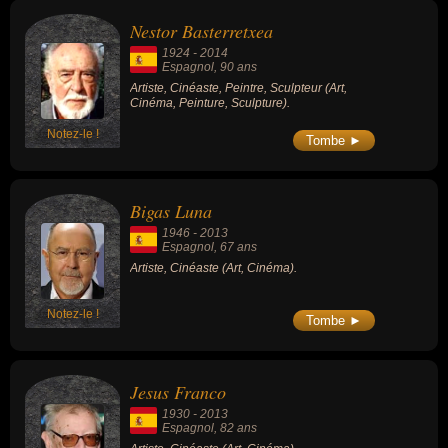
Nestor Basterretxea
1924
-
2014
Espagnol
, 90 ans
Artiste, Cinéaste, Peintre, Sculpteur (Art,
Cinéma, Peinture, Sculpture).
Notez-le !
Tombe ►
Bigas Luna
1946
-
2013
Espagnol
, 67 ans
Artiste, Cinéaste (Art, Cinéma).
Notez-le !
Tombe ►
Jesus Franco
1930
-
2013
Espagnol
, 82 ans