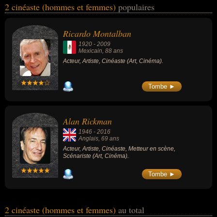
2 cinéaste (hommes et femmes)
populaires
cinéma. Ces célébrités peuvent également avoir été acteur, artiste,
metteur en scène ou scénariste. En ce qui concerne leurs
nationalités au moment de leurs morts, ils peuvent avoir été
Ricardo Montalban
mexicain ou anglais par exemple.
1920
-
2009
Mexicain
, 88 ans
Acteur, Artiste, Cinéaste (Art, Cinéma).
Tombe ►
Alan Rickman
1946
-
2016
Anglais
, 69 ans
Acteur, Artiste, Cinéaste, Metteur en scène,
Scénariste (Art, Cinéma).
Tombe ►
2 cinéaste (hommes et femmes)
au total