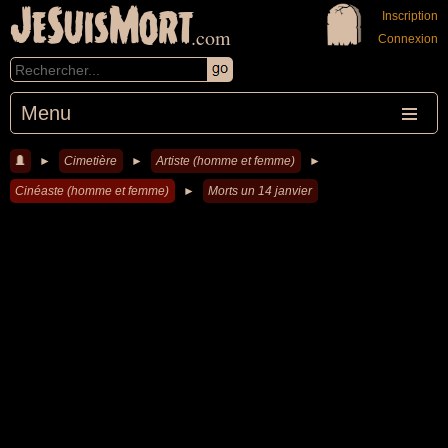
JeSuisMort
Inscription
.com
Connexion
Menu
►
Cimetière
►
Artiste (homme et femme)
►
Cinéaste (homme et femme)
►
Morts un 14 janvier