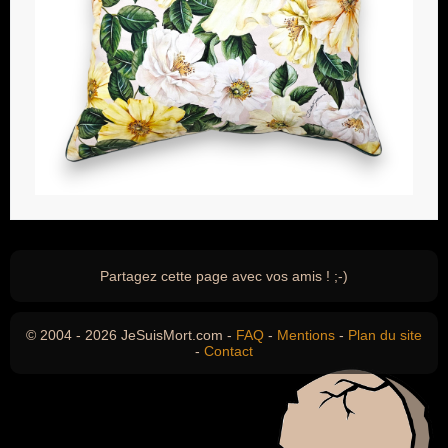
Partagez cette page avec vos amis ! ;-)
© 2004 - 2026 JeSuisMort.com -
FAQ
-
Mentions
-
Plan du site
-
Contact