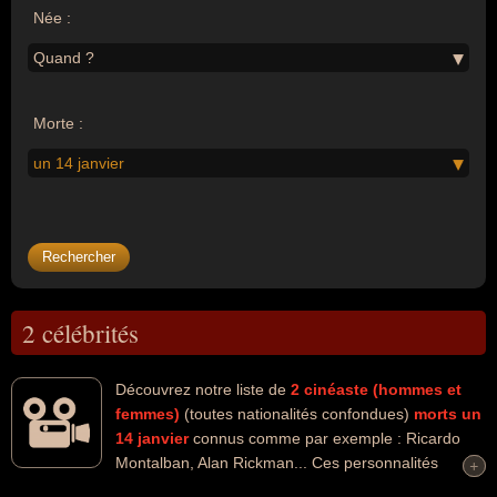
Née :
Quand ?
Morte :
un 14 janvier
2 célébrités
Découvrez notre liste de
2
cinéaste (hommes et
femmes)
(toutes nationalités confondues)
morts un
14 janvier
connus comme par exemple : Ricardo
Montalban, Alan Rickman... Ces personnalités
+
+
peuvent avoir des liens variés dans les domaines de l'art ou du