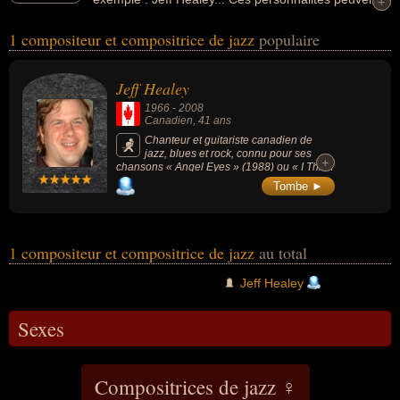
+
+
avoir des liens variés dans les domaines de l'art, du blues, du jazz,
1 compositeur et compositrice de jazz
populaire
de la musique ou du rock. Ces célébrités peuvent également avoir
été artiste, chanteur, chanteur de blues, chanteur de jazz, chanteur
de rock, compositeur, guitariste, guitariste de blues, guitariste de
Jeff Healey
jazz, guitariste de rock ou musicien. En ce qui concerne leurs
1966
-
2008
nationalités au moment de leurs morts, ils peuvent avoir été
Canadien
, 41 ans
canadien par exemple.
Chanteur et guitariste canadien de
jazz, blues et rock, connu pour ses
+
+
chansons « Angel Eyes » (1988) ou « I Think
I Love You Too Much » (1990) .
Tombe ►
1 compositeur et compositrice de jazz
au total
Jeff Healey
Sexes
Compositrices de jazz ♀