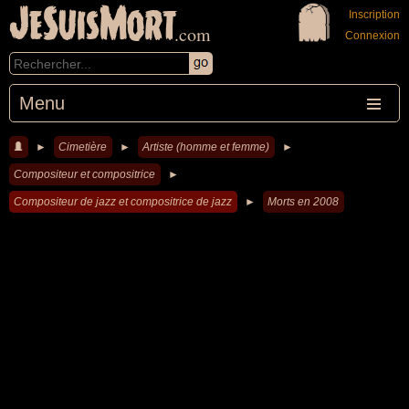
JeSuisMort
Inscription
.com
Connexion
Menu
►
Cimetière
►
Artiste (homme et femme)
►
Compositeur et compositrice
►
Compositeur de jazz et compositrice de jazz
►
Morts en 2008