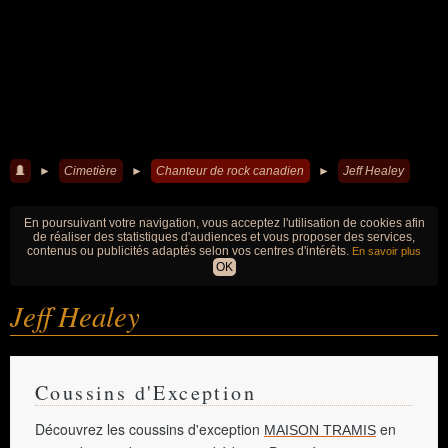
►
Cimetière
►
Chanteur de rock canadien
►
Jeff Healey
En poursuivant votre navigation, vous acceptez l'utilisation de cookies afin
de réaliser des statistiques d'audiences et vous proposer des services,
contenus ou publicités adaptés selon vos centres d'intérêts.
En savoir plus
OK
Jeff Healey
Coussins d'Exception
Découvrez les coussins d'exception
en
MAISON TRAMIS