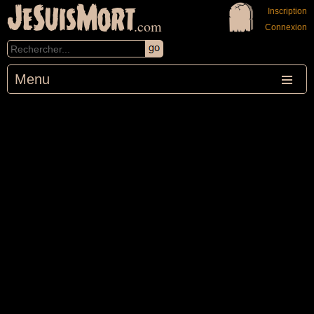
JeSuisMort
Inscription
.com
Connexion
Menu