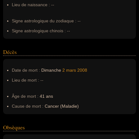
Nom de famille :
Healey
Lieu de naissance :
--
Pseudonyme :
--
Surnom :
--
Signe astrologique du zodiaque :
--
Erreurs d'écriture :
Norman Jeffrey Healey
Signe astrologique chinois :
--
Décès
Date de mort :
Dimanche
2 mars
2008
Lieu de mort :
--
Âge de mort :
41 ans
Cause de mort :
Cancer (Maladie)
Obsèques