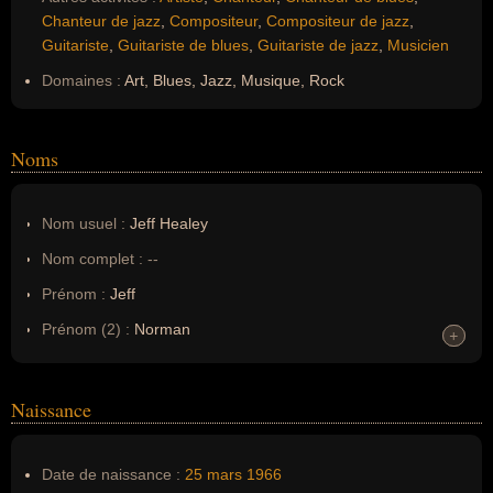
Chanteur de jazz
,
Compositeur
,
Compositeur de jazz
,
Guitariste
,
Guitariste de blues
,
Guitariste de jazz
,
Musicien
Domaines :
Art, Blues, Jazz, Musique, Rock
Noms
Nom usuel :
Jeff Healey
Nom complet :
--
Prénom :
Jeff
Prénom (2) :
Norman
+
+
Prénom (3) :
Jeffrey
Noms dans d'autres langues :
--
Naissance
Homonymes :
0
(aucun)
Date de naissance :
25 mars
1966