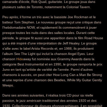
camarade d'école, Rob Quail, guitariste. Le groupe joua dans
plusieurs salles de Toronto, notamment la Colonial Tavern.
Peu après, il forme un trio avec le bassiste Joe Rockman et le
batteur Tom Stephen. Le nouveau groupe reçut une critique dans
l'hebdomadaire NOW, et rapidement ils commencèrent à jouer
presque toutes les nuits dans des salles locales. Durant cette
période, le groupe fit aussi une apparition dans le film Road House
qui a été inspiré d'une interprétation de Jeff Healey. Le groupe
s'allie avec le label Arista Records et, en 1988, ils produisent
l'album See The Light qui inclut la chanson Angel Eyes. Leur
chanson
Hide
away fut nominée aux Grammy Awards dans la
catégorie Best Instrumental et en 1990, le groupe remporta le prix
Juno en tant qu'artiste de variété de l'année. Parmi d'autres
chansons à succès, on peut citer How Long Can a Man Be Strong
et une reprise d'une chanson des Beatles, While My Guitar Gently
Weeps.
Dans ses années suivantes, il réalisa trois CD pour sa réelle
passion, le jazz américain traditionnel des années 1920 et des
1930. Collectionneur de disques phonographiques, il en possédait