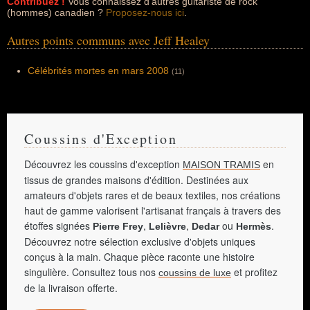
Contribuez !
Vous connaissez d'autres guitariste de rock
(hommes) canadien ?
Proposez-nous ici
.
Autres points communs avec Jeff Healey
Célébrités mortes en mars 2008
(11)
Coussins d'Exception
Découvrez les coussins d'exception
en
MAISON TRAMIS
tissus de grandes maisons d'édition. Destinées aux
amateurs d'objets rares et de beaux textiles, nos créations
haut de gamme valorisent l'artisanat français à travers des
étoffes signées
,
,
ou
.
Pierre Frey
Lelièvre
Dedar
Hermès
Découvrez notre sélection exclusive d'objets uniques
conçus à la main. Chaque pièce raconte une histoire
singulière. Consultez tous nos
et profitez
coussins de luxe
de la livraison offerte.