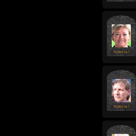
Notez-la !
Notez-le !