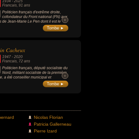
1934
-
2025
Francais
, 91 ans
Politicien français d'extrême droite,
cofondateur du Front national (FN) aux
+
+
s de Jean-Marie Le Pen dont il est le
ier vice-président de 2011 à 2014.
Tombe ►
eiller régional du Languedoc-
sillon de 1986 à 2010.
in Cacheux
1947
-
2020
Francais
, 72 ans
Politicien français, député socialiste du
Nord, militant socialiste de la première
+
+
e, a été conseiller municipal et
unautaire à Lille, ainsi que conseiller
Tombe ►
onal.
bernard
Nicolas Florian
Patricia Gallerneau
Pierre Izard