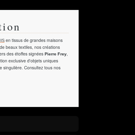
tion
en tissus de grandes maisons
IS
de beaux textiles, nos créations
vers des étoffes signées
,
Pierre Frey
tion exclusive d'objets uniques
e singulière. Consultez tous nos