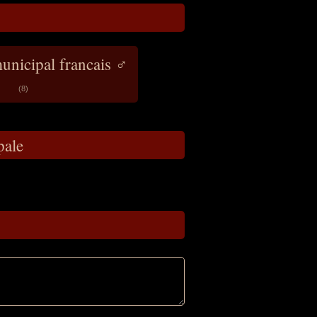
unicipal francais ♂
(8)
pale