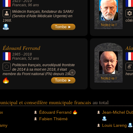
1923
-
2019
Francais
, 96 ans
Médecin français, fondateur du SAMU
(Service d'Aide Médicale Urgente) en
1968.
côté
Notez-le !
prem
Tombe ►
Cons
Rous
Édouard Ferrand
Ala
1965
-
2018
Francais
, 52 ans
Politicien français, eurodéputé frontiste
de 2014 à sa mort en 2018, il était
+
+
membre du Front national (FN) depuis 1983,
heur
conseiller régional de Bourgogne de 1998 à
Notez-le !
comm
Tombe ►
2015 et conseiller municipal de Sens de
régi
2001 à 2014.
unicipal et conseillère municipale francais
au total
ux
Édouard Ferrand
Jean-Michel Du
Fabien Thiémé
lamy
Louis Lareng