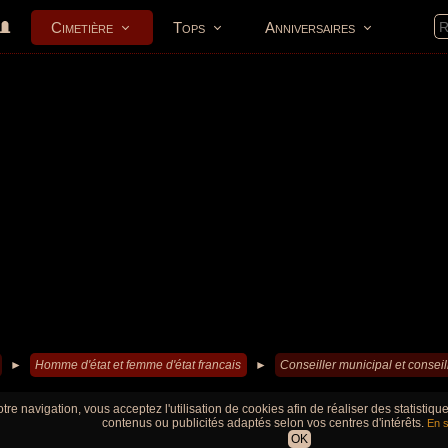
Cimetière
Tops
Anniversaires
►
Homme d'état et femme d'état francais
►
Conseiller municipal et conseil
tre navigation, vous acceptez l'utilisation de cookies afin de réaliser des statistiq
contenus ou publicités adaptés selon vos centres d'intérêts.
En s
OK