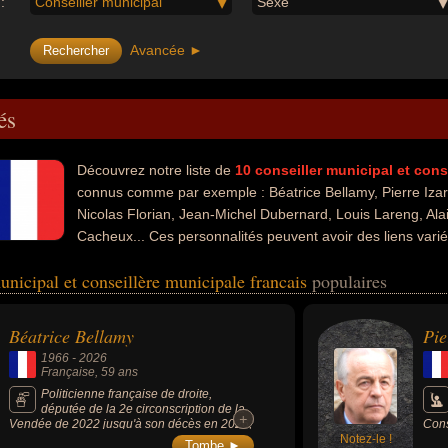
:
Conseiller municipal
Sexe
Avancée ►
és
Découvrez notre liste de
10
conseiller municipal et cons
connus comme par exemple : Béatrice Bellamy, Pierre Izar
Nicolas Florian, Jean-Michel Dubernard, Louis Lareng, Ala
Cacheux... Ces personnalités peuvent avoir des liens varié
e, de la médecine, du parti socialiste, de la politique de gauche, de la sc
unicipal et conseillère municipale francais
populaires
te français, de la biologie, de l'ump, de l'enseignement, de l'extrême dr
 avoir été député, homme d'état, conseiller général, homme politique,
scientifique, socialiste, centriste, conseiller régional, communiste, chi
Béatrice Bellamy
Pie
1966
-
2026
Française
, 59 ans
Politicienne française de droite,
députée de la 2e circonscription de la
+
+
Vendée de 2022 jusqu'à son décès en 2026,
Cons
très ancrée localement, elle a marqué la vie
Notez-le !
pend
Tombe ►