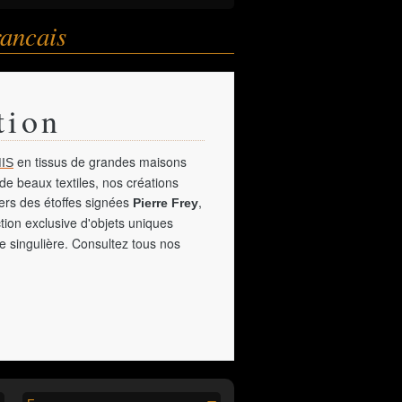
rancais
tion
en tissus de grandes maisons
IS
de beaux textiles, nos créations
vers des étoffes signées
,
Pierre Frey
tion exclusive d'objets uniques
e singulière. Consultez tous nos