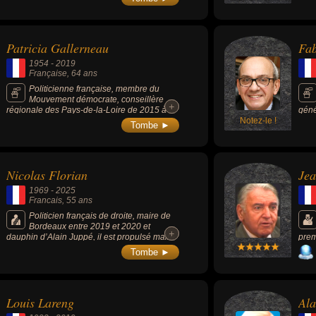
politique et associative de La Roche-sur-Yon
cons
en y occupant les fonctions de conseillère
déve
municipale et départementale, son
Vill
engagement de longue date dans la lutte
déce
Patricia Gallerneau
Fa
contre le cancer, étant notamment à l'origine
de « La Joséphine », une course solidaire
1954
-
2019
100% féminine devenue un événement
Française
, 64 ans
incontournable dans la région.
Politicienne française, membre du
Mouvement démocrate, conseillère
+
+
régionale des Pays-de-la-Loire de 2015 à
géné
2018 et députée de 2017 à sa démission,
Notez-le !
dépu
Tombe ►
deux jours avant sa mort.
de M
Nicolas Florian
Jea
1969
-
2025
Francais
, 55 ans
Politicien français de droite, maire de
Bordeaux entre 2019 et 2020 et
+
+
dauphin d’Alain Juppé, il est propulsé maire
prem
après le départ d’Alain Juppé et a marqué la
1998
Tombe ►
politique bordelaise avant d’être battu en
2007
2020 par Pierre Hurmic.
Louis Lareng
Ala