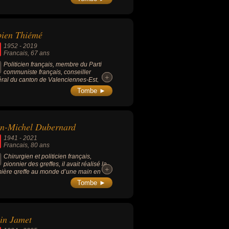
truction de nombreux collèges et le
loppement des transports, maire de
efranche-de-Lauragais durant trois
nnies.
bien Thiémé
1952
-
2019
Francais
, 67 ans
Politicien français, membre du Parti
communiste français, conseiller
+
+
ral du canton de Valenciennes-Est,
té du Nord, conseiller régional et maire
Tombe ►
arly.
n-Michel Dubernard
1941
-
2021
Francais
, 80 ans
Chirurgien et politicien français,
pionnier des greffes, il avait réalisé la
+
+
ière greffe au monde d’une main en
. Il fut député UMP du Rhône de 2002 à
Tombe ►
.
in Jamet