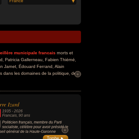
France
eillère municipale
francais
morts et
d, Patricia Gallerneau, Fabien Thiémé,
in Jamet, Édouard Ferrand, Alain
s dans les domaines de la politique, de la
+
+
ience, de la politique de centre, de l'udf,
oite ou du front national. Ces célébrités
 maire, médecin, pédiatre, président du
rurgien, enseignant, député européen ou
rre Izard
1935
-
2026
Francais
, 90 ans
Politicien français, membre du Parti
socialiste, célèbre pour avoir présidé le
+
+
eil général de la Haute-Garonne
ant 27 ans (de 1988 à 2015), dont la
Tombe ►