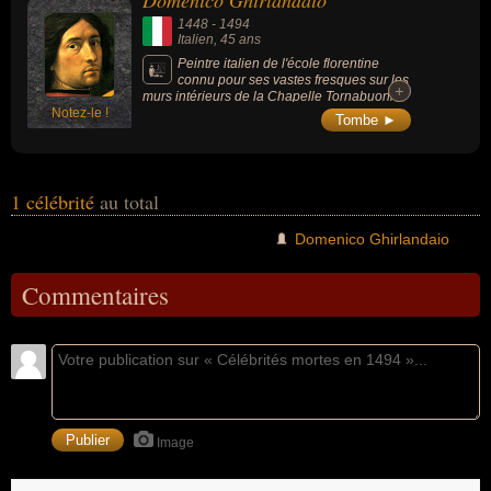
Domenico Ghirlandaio
1448
-
1494
Italien
, 45 ans
Peintre italien de l'école florentine
connu pour ses vastes fresques sur les
+
+
murs intérieurs de la Chapelle Tornabuoni
Notez-le !
(Florence, Italie).
Tombe ►
1 célébrité
au total
Domenico Ghirlandaio
Commentaires
Image