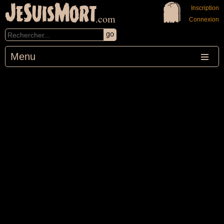
JeSuisMort
Inscription
.com
Connexion
Menu