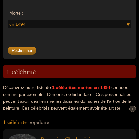
Morte :
en 1494
1 célébrité
Découvrez notre liste de
1
célébrités mortes en 1494
connues
comme par exemple : Domenico Ghirlandaio... Ces personnalités
peuvent avoir des liens variés dans les domaines de l'art ou de la
peinture. Ces célébrités peuvent également avoir été artiste,
+
+
peintre ou peintre muraliste. En ce qui concerne leurs nationalités
1 célébrité
populaire
au moment de leurs morts, ils peuvent avoir été italien par
exemple.