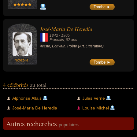
Tombe ►
José-Maria De Heredia
1842
-
1905
Francais
, 62 ans
Artiste, Écrivain, Poète (Art, Littérature).
Notez-le !
Tombe ►
4 célébrités
au total
Alphonse Allais
Jules Verne
José-Maria De Heredia
Louise Michel
Autres recherches
populaires