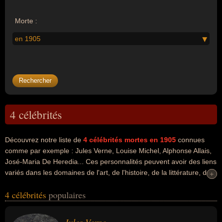
Morte :
en 1905
4 célébrités
Découvrez notre liste de
4
célébrités mortes en 1905
connues
comme par exemple : Jules Verne, Louise Michel, Alphonse Allais,
José-Maria De Heredia... Ces personnalités peuvent avoir des liens
variés dans les domaines de l'art, de l'histoire, de la littérature, de
+
+
la politique, de l'humour ou du journalisme. Ces célébrités peuvent
4 célébrités
populaires
également avoir été artiste, écrivain, romancier, anarchiste, homme
politique, comique, journaliste ou poète. En ce qui concerne leurs
nationalités au moment de leurs morts, ils peuvent avoir été