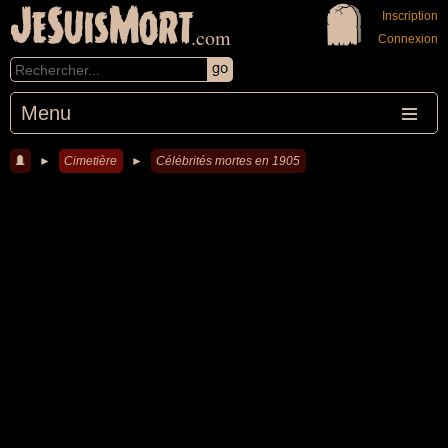
JeSuisMort
Inscription
.com
Connexion
Menu
►
Cimetière
►
Célébrités mortes en 1905