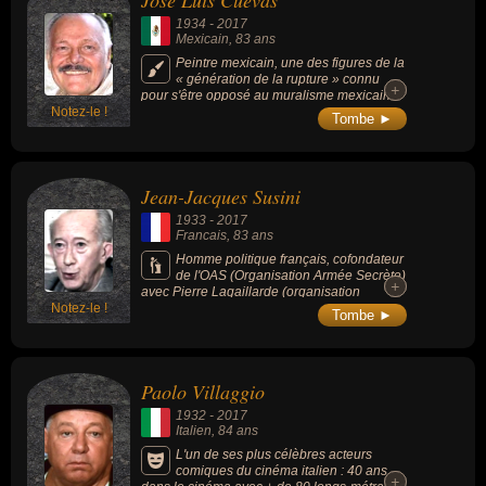
José Luis Cuevas
muraliste, plasticien, sculpteur, homme politique, nationaliste,
1934
-
2017
acteur, animateur, comique, doubleur ou écrivain. En ce qui
Mexicain
, 83 ans
concerne leurs nationalités au moment de leurs morts, ils peuvent
Peintre mexicain, une des figures de la
« génération de la rupture » connu
avoir été mexicain, francais ou italien par exemple.
+
+
pour s'être opposé au muralisme mexicain
Notez-le !
(mouvement aux thèmes nationalistes de la
Tombe ►
première moitié du XXe siècle).
Jean-Jacques Susini
1933
-
2017
Francais
, 83 ans
Homme politique français, cofondateur
de l'OAS (Organisation Armée Secrète)
+
+
avec Pierre Lagaillarde (organisation
Notez-le !
politico-militaire clandestine française créée
Tombe ►
le 11 février 1961 pour la défense de la
présence française en Algérie par tous les
moyens, y compris le terrorisme à grande
échelle).
Paolo Villaggio
1932
-
2017
Italien
, 84 ans
L'un de ses plus célèbres acteurs
comiques du cinéma italien : 40 ans
+
+