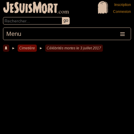
JeSuisMort
Inscription
.com
Connexion
Menu
►
Cimetière
►
Célébrités mortes le 3 juillet 2017