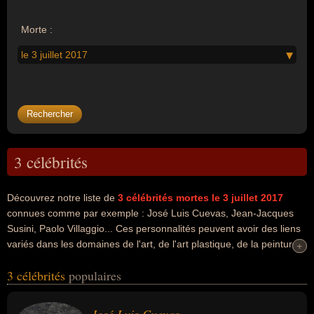
Morte :
le 3 juillet 2017
3 célébrités
Découvrez notre liste de
3
célébrités mortes le 3 juillet 2017
connues comme par exemple : José Luis Cuevas, Jean-Jacques
Susini, Paolo Villaggio... Ces personnalités peuvent avoir des liens
variés dans les domaines de l'art, de l'art plastique, de la peinture,
+
+
de la sculpture, de l'extrême droite, du front national, de la guerre,
3 célébrités
populaires
de la politique, du cinéma, du doublage, de l'humour, de la
littérature ou de la télévision. Ces célébrités peuvent également
avoir été artiste, dessinateur, graveur, illustrateur, peintre, peintre