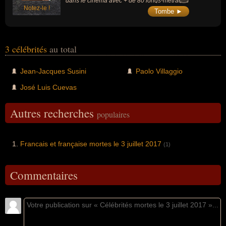
dans le cinéma avec + de 80 longs-métrages
Notez-le !
dont des collaborations saluées avec
Tombe ►
Federico Fellini ou encore Mario Monicelli. Il
jouait le plus souvent des personnages
grotesques avec des comportements
instables.
3 célébrités
au total
Jean-Jacques Susini
Paolo Villaggio
José Luis Cuevas
Autres recherches
populaires
Francais et française mortes le 3 juillet 2017
(1)
Commentaires