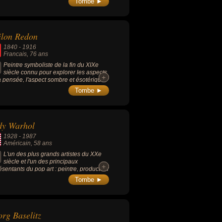
Tombe ►
ilon Redon
1840
-
1916
Francais
, 76 ans
Peintre symboliste de la fin du XIXe
siècle connu pour explorer les aspects
+
+
a pensée, l'aspect sombre et ésotérique
'âme humaine, empreinte des
Tombe ►
nismes du rêve : « Le cyclope » (1914),
ower Clouds » (1903), « Les Yeux Clos »
0), etc.
dy Warhol
1928
-
1987
Américain
, 58 ans
L'un des plus grands artistes du XXe
siècle et l'un des principaux
+
+
ésentants du pop art : peintre, producteur
cal et cinéaste d'avant-garde.
Tombe ►
rg Baselitz