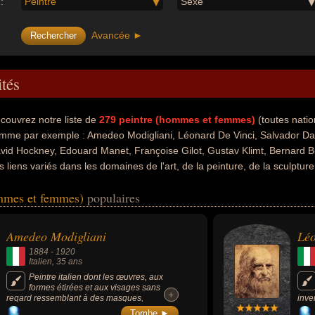
:
Peintre
Sexe
Avancée ►
ités
couvrez notre liste de
279
peintre (hommes et femmes)
(toutes natio
mme par exemple : Amedeo Modigliani, Léonard De Vinci, Salvador Dali
vid Hockney, Edouard Manet, Françoise Gilot, Gustav Klimt, Bernard Bu
s liens variés dans les domaines de l'art, de la peinture, de la sculpture, 
 science, de l'art plastique, de l'enseignement, de la photographie ou de 
ommes et femmes)
populaires
é artiste, sculpteur, architecte, ingénieur, philosophe, scientifique, des
re paysagiste, photographe, plasticien, conjoint de célébrité ou écrivai
orts, ils peuvent avoir été italien, espagnol, francais, vénézuélien, an
Amedeo Modigliani
Léo
1884
-
1920
Italien
, 35 ans
Peintre italien dont les œuvres, aux
formes étirées et aux visages sans
+
+
regard ressemblant à des masques,
inve
demeurent emblématiques de l'art moderne
Tombe ►