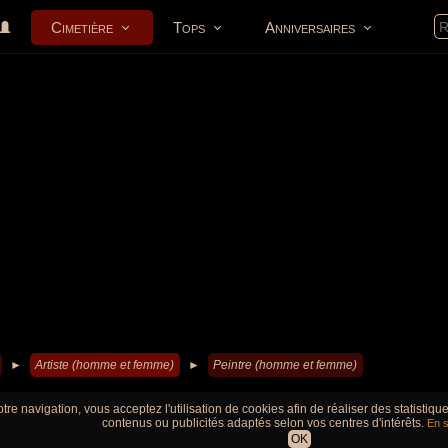
Cimetière
Tops
Anniversaires
►
Artiste (homme et femme)
►
Peintre (homme et femme)
tre navigation, vous acceptez l'utilisation de cookies afin de réaliser des statistiq
contenus ou publicités adaptés selon vos centres d'intérêts.
En s
OK