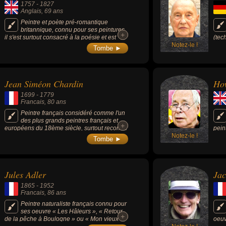
1757
-
1827
Anglais
, 69 ans
Peintre et poète pré-romantique
britannique, connu pour ses peintures,
+
+
il s'est surtout consacré à la poésie et est
(tec
l'auteur d'une œuvre inspirée de visions
Notez-le !
forc
Tombe ►
bibliques à caractère prophétique. Son style
forme
halluciné est moderne et le distingue de ses
est 
pairs, bien que ses thèmes soient
expr
classiques.
l'his
Jean Siméon Chardin
Ho
qui 
l'ap
1699
-
1779
scul
Francais
, 80 ans
dire
pour
Peintre français considéré comme l'un
des plus grands peintres français et
+
+
européens du 18ème siècle, surtout reconnu
pein
pour ses natures mortes, ses peintures de
Notez-le !
expr
Tombe ►
genre et ses pastels.
bros
expr
Jules Adler
Ja
1865
-
1952
Francais
, 86 ans
Peintre naturaliste français connu pour
ses oeuvre « Les Hâleurs », « Retour
+
+
de la pêche à Boulogne » ou « Mon vieux
oeuv