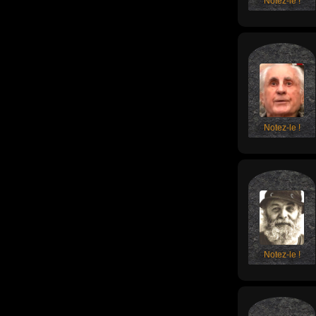
Notez-le !
Notez-le !
Notez-le !