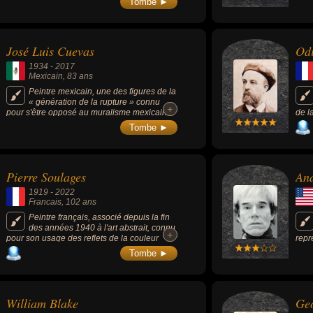
Tombe ►
(1920, photomontage) et « L'Éléphant de
Célèbes » (1921, tableau).
José Luis Cuevas
Od
1934
-
2017
Mexicain
, 83 ans
Peintre mexicain, une des figures de la
« génération de la rupture » connu
+
+
pour s'être opposé au muralisme mexicain
de l
(mouvement aux thèmes nationalistes de la
de l
Tombe ►
première moitié du XXe siècle).
méca
« Fl
(189
Pierre Soulages
An
1919
-
2022
Francais
, 102 ans
Peintre français, associé depuis la fin
des années 1940 à l'art abstrait, connu
+
+
pour son usage des reflets de la couleur
repr
noire, qu'il appelle « noir-lumière » ou «
musi
Tombe ►
outrenoir ». Il est l'un des principaux
représentants de la peinture informelle.
William Blake
Geo