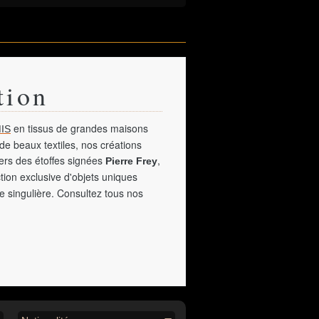
tion
en tissus de grandes maisons
IS
de beaux textiles, nos créations
vers des étoffes signées
,
Pierre Frey
tion exclusive d'objets uniques
e singulière. Consultez tous nos