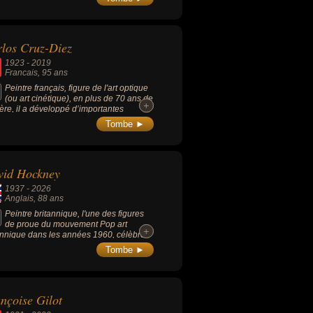
los Cruz-Diez
1923
-
2019
Francais
, 95 ans
Peintre français, figure de l'art optique
(ou art cinétique), en plus de 70 ans de
+
+
ière, il a développé d’importantes
erches sur la couleur et ses oeuvres
Tombe ►
 exposées dans les plus grands musées
monde.
vid Hockney
1937
-
2026
Anglais
, 88 ans
Peintre britannique, l'une des figures
de proue du mouvement Pop art
+
+
annique dans les années 1960, célèbre
 ses peintures de piscines, notamment
Tombe ►
chef-d'œuvre de 1967, "A Bigger
h", qui illustre son travail sur la texture
eau, les reflets et les lignes
étriques de l'architecture moderniste.
nçoise Gilot