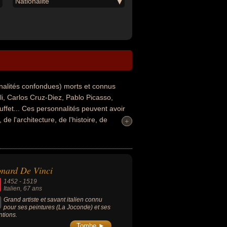
Nationalité
nalités confondues) morts et connus
, Carlos Cruz-Diez, Pablo Picasso,
ffet... Ces personnalités peuvent avoir
de l'architecture, de l'histoire, de
+
+
la littérature. Ces célébrités peuvent
sinateur, enseignant, graveur, illustrateur,
n. En ce qui concerne leurs nationalités au
glais ou autrichien par exemple.
nard De Vinci
1452
-
1519
Italien
, 67 ans
Grand artiste et savant italien connu
pour ses peintures (La Joconde) et ses
ntions.
Tombe ►