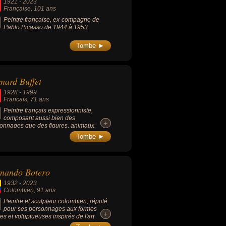
1921
-
2023
Française
, 101 ans
Peintre française, ex-compagne de
Pablo Picasso de 1944 à 1953.
Tombe ►
nard Buffet
1928
-
1999
Francais
, 71 ans
Peintre français expressionniste,
composant aussi bien des
+
+
onnages que des figures, animaux,
.. et dont les tableaux les plus connues
Tombe ►
 « Tête de Clown » (1950), « Femme au
e » (1947) ou « La casserole rouge »
1).
nando Botero
1932
-
2023
Colombien
, 91 ans
Peintre et sculpteur colombien, réputé
pour ses personnages aux formes
+
+
es et voluptueuses inspirés de l'art
olombien.