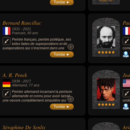
Luxeuil ».
Notez-le !
marq
Tombe ►
révé
Meur
1971
art e
Bernard Rancillac
Pa
1931
-
2021
Francais
, 90 ans
Peintre français, peintre politique, ses
toiles faites de superpositions et de
+
+
juxtapositions qui s’inscrivent dans une
comm
forme de pop art français, satirique et
préc
Tombe ►
virulent, connue sous le nom de figuration
cubi
narrative.
fran
l'uti
natu
A. R. Penck
Jea
qu'i
part
1939
-
2017
Prov
Allemand
, 77 ans
Peintre allemand incarnant la peinture
allemande et connu pour avoir laissé
+
+
une oeuvre complètement singulière qui
unde
marie l'universalité archaïque de l'art pariétal
800 
Tombe ►
et la force contemporaine des graffitis.
Andy
coll
Séraphine De Senlis
Ari