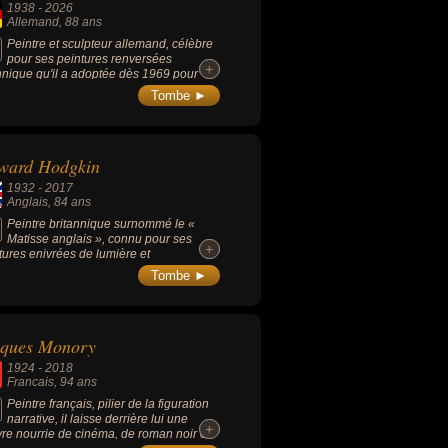
1938
-
2026
Allemand
, 88 ans
Peintre et sculpteur allemand, célèbre
pour ses peintures renversées
+
+
hnique qu'il a adoptée dès 1969 pour
er le spectateur à se concentrer sur la
Tombe ►
 et la couleur plutôt que sur le sujet), il
une figure de proue du néo-
essionnisme allemand qui a marqué
toire de l'art par un style brut et vigoureux
ward Hodgkin
rompait avec l'abstraction dominante de
rès-guerre, reconnu aussi pour ses
1932
-
2017
ptures monumentales en bois, taillées
Anglais
, 84 ans
ctement à la hache ou à la tronçonneuse
 conserver un aspect primitif.
Peintre britannique surnommé le «
Matisse anglais », connu pour ses
+
+
tures enivrées de lumière et
essives, réalisées à larges coups de
Tombe ►
ses, qui l'avaient apparenté au courant
essionniste.
cques Monory
1924
-
2018
Francais
, 94 ans
Peintre français, pilier de la figuration
narrative, il laisse derrière lui une
+
+
re nourrie de cinéma, de roman noir et