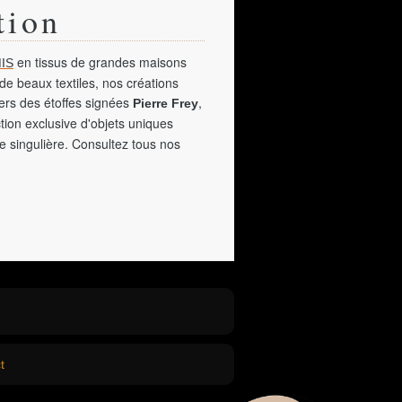
tion
en tissus de grandes maisons
IS
de beaux textiles, nos créations
vers des étoffes signées
,
Pierre Frey
tion exclusive d'objets uniques
e singulière. Consultez tous nos
t