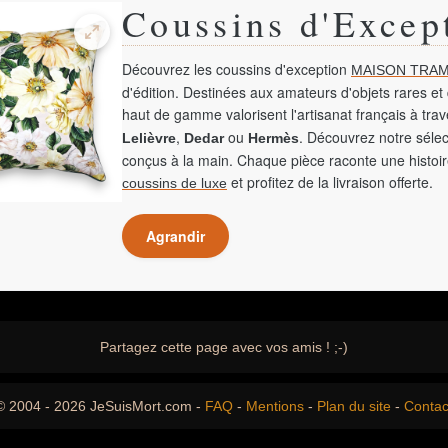
Coussins d'Excep
Découvrez les coussins d'exception
MAISON TRAM
d'édition. Destinées aux amateurs d'objets rares et 
haut de gamme valorisent l'artisanat français à tra
,
ou
. Découvrez notre sélec
Lelièvre
Dedar
Hermès
conçus à la main. Chaque pièce raconte une histoir
et profitez de la livraison offerte.
coussins de luxe
Agrandir
Partagez cette page avec vos amis ! ;-)
© 2004 - 2026 JeSuisMort.com -
FAQ
-
Mentions
-
Plan du site
-
Contac