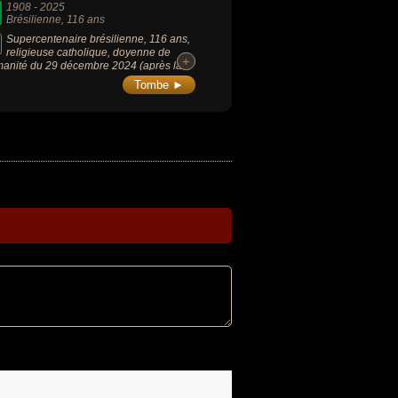
1908
-
2025
Brésilienne
, 116 ans
Supercentenaire brésilienne, 116 ans,
religieuse catholique, doyenne de
+
+
manité du 29 décembre 2024 (après la
 de Tomiko Itooka) à sa mort le 30 avril
Tombe ►
.