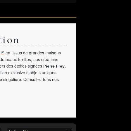
tion
en tissus de grandes maisons
IS
de beaux textiles, nos créations
vers des étoffes signées
,
Pierre Frey
tion exclusive d'objets uniques
e singulière. Consultez tous nos