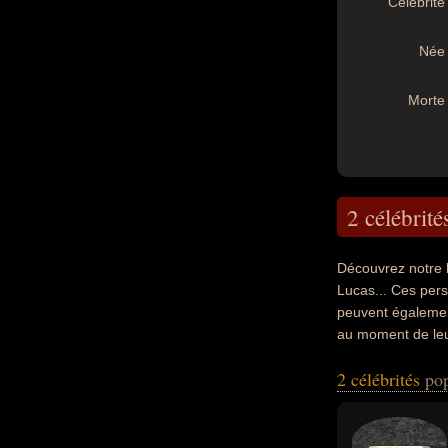
Célébrité 
Née 
Morte 
2 célébrité
Découvrez notre 
Lucas... Ces pers
peuvent également
au moment de leur
2 célébrités
pop