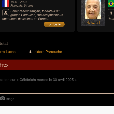
1931
-
2025
Francais
, 94 ans
Entrepreneur français, fondateur du
groupe Partouche, l'un des principaux
opérateurs de casinos en Europe.
l'hu
Notez-la !
mort
Tombe ►
2025
total
rro Lucas
Isidore Partouche
res
Image