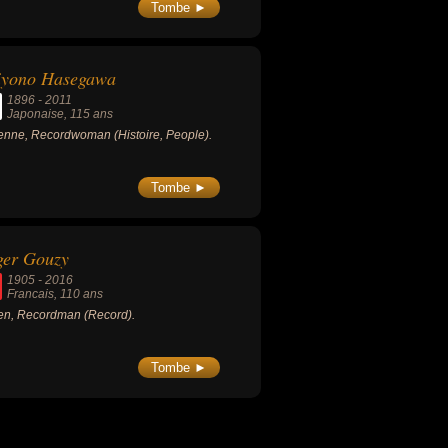
Tombe ►
iyono Hasegawa
1896
-
2011
Japonaise
, 115 ans
nne, Recordwoman (Histoire, People).
Tombe ►
ger Gouzy
1905
-
2016
Francais
, 110 ans
n, Recordman (Record).
Tombe ►