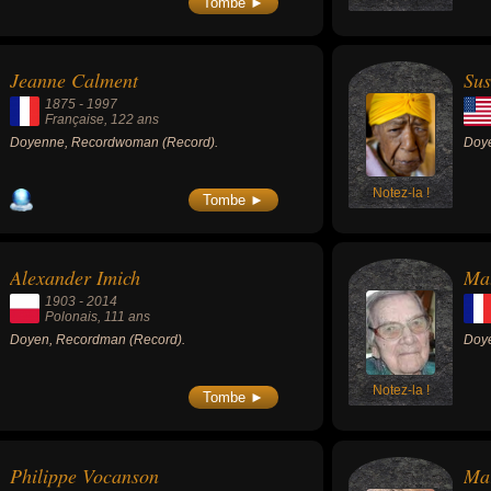
Tombe ►
2025.
Jeanne Calment
Sus
1875
-
1997
Française
, 122 ans
Doyenne, Recordwoman (Record).
Doy
Notez-la !
Tombe ►
Alexander Imich
Mat
1903
-
2014
Polonais
, 111 ans
Doyen, Recordman (Record).
Doye
Notez-la !
Tombe ►
Philippe Vocanson
Mar