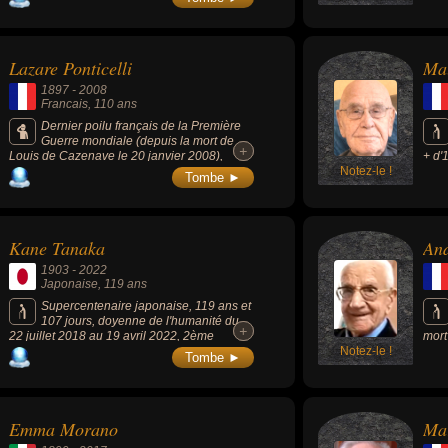
Europe après Jeanne Calment, doyenne des
Français depuis le 19 octobre 2017,
doyenne des Européens depuis le 18 juin
2019 et la doyenne de l'humanité depuis le
Lazare Ponticelli
Mau
19 avril 2022 (date de la mort de la
Japonaise Kane Tanaka).
1897
-
2008
Francais
, 110 ans
Dernier poilu français de la Première
Guerre mondiale (depuis la mort de
+
+
Louis de Cazenave le 20 janvier 2008),
+ d'
doyen des français et 9ème homme de
Notez-le !
de G
Tombe ►
nationalité française à entrer dans la liste
le 2
des supercentenaires.
Kane Tanaka
And
1903
-
2022
Japonaise
, 119 ans
Supercentenaire japonaise, 119 ans et
107 jours, doyenne de l'humanité du
+
+
22 juillet 2018 au 19 avril 2022, 2ème
mort
personne vérifiée la plus âgée de tous les
Notez-le !
il d
Tombe ►
temps, après la française Jeanne Calment
aprè
(122 ans, 5 mois et 14 jours).
Emma Morano
Ma