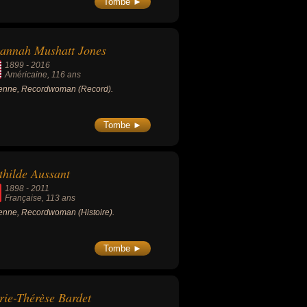
Tombe ►
annah Mushatt Jones
1899
-
2016
Américaine
, 116 ans
enne, Recordwoman (Record).
Tombe ►
hilde Aussant
1898
-
2011
Française
, 113 ans
nne, Recordwoman (Histoire).
Tombe ►
ie-Thérèse Bardet