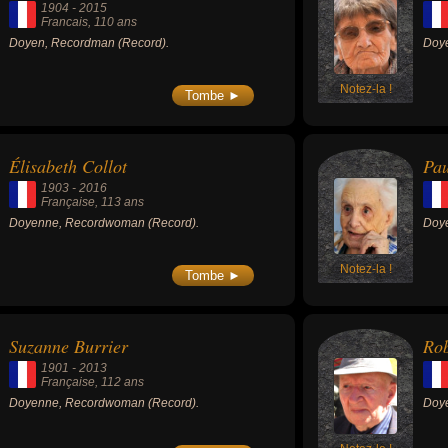
1904
-
2015
Francais
, 110 ans
Doyen, Recordman (Record).
Doy
Notez-la !
Tombe ►
Élisabeth Collot
Pau
1903
-
2016
Française
, 113 ans
Doyenne, Recordwoman (Record).
Doy
Notez-la !
Tombe ►
Suzanne Burrier
Rob
1901
-
2013
Française
, 112 ans
Doyenne, Recordwoman (Record).
Doye