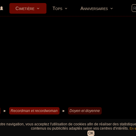
Cimetière
Tops
Anniversaires
►
Recordman et recordwoman
►
Doyen et doyenne
tre navigation, vous acceptez l'utilisation de cookies afin de réaliser des statistiq
contenus ou publicités adaptés selon vos centres d'intérêts.
En s
OK