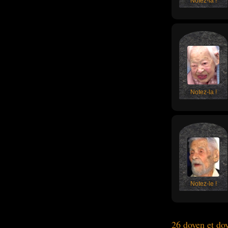
Notez-la !
Notez-la !
Notez-le !
26 doyen et d