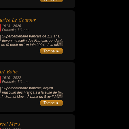
rice Le Coutour
1914
-
2026
Francais
, 111 ans
Supercentenaire français de 111 ans,
doyen masculin des Français pendant
+
+
1 an (à partir du 1er juin 2024 - à la mort
eorges Thomas - jusqu'à sa propre mort
Tombe ►
3 janvier 2026).
ré Boite
1910
-
2022
Francais
, 111 ans
Supercentenaire français, doyen
masculin des Français à la suite de la
+
+
 de Marcel Meys. À partir du 5 avril 2022,
evient le doyen masculin des Européens,
Tombe ►
s la mort de Stanisław Kowalski.
rcel Meys