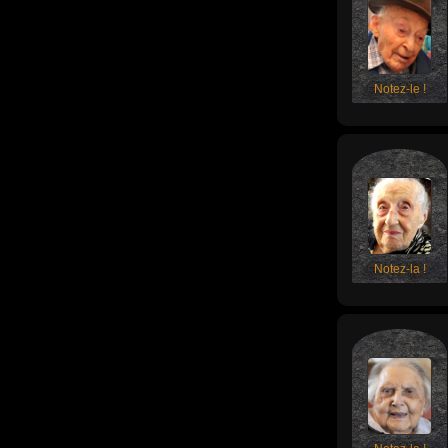
Notez-le !
Notez-la !