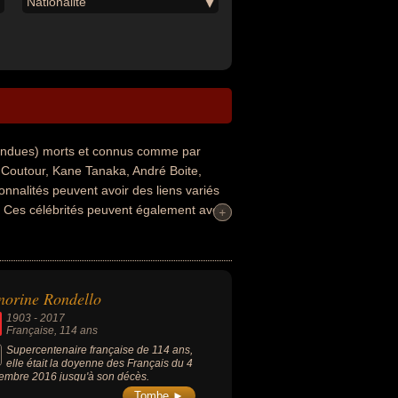
Nationalité
fondues) morts et connus comme par
 Coutour, Kane Tanaka, André Boite,
nnalités peuvent avoir des liens variés
e. Ces célébrités peuvent également avoir
+
+
e leurs nationalités au moment de leurs
orine Rondello
1903
-
2017
Française
, 114 ans
Supercentenaire française de 114 ans,
elle était la doyenne des Français du 4
embre 2016 jusqu'à son décès.
Tombe ►