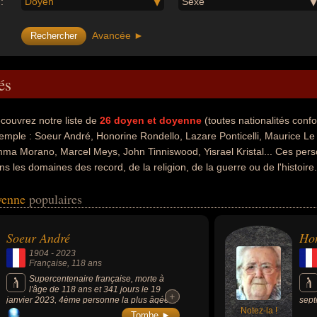
:
Doyen
Sexe
Avancée ►
és
couvrez notre liste de
26
doyen et doyenne
(toutes nationalités con
emple : Soeur André, Honorine Rondello, Lazare Ponticelli, Maurice Le
ma Morano, Marcel Meys, John Tinniswood, Yisrael Kristal... Ces perso
ns les domaines des record, de la religion, de la guerre ou de l'histoir
ligieux, militaire, victime ou victime de déportation. En ce qui concern
oyenne
populaires
 avoir été francais, japonais, italien, anglais ou israelien par exemple.
Soeur André
Hon
1904
-
2023
Française
, 118 ans
Supercentenaire française, morte à
l'âge de 118 ans et 341 jours le 19
+
+
janvier 2023, 4ème personne la plus âgée
sept
de tous les temps et 2ème en France et en
Notez-la !
Tombe ►