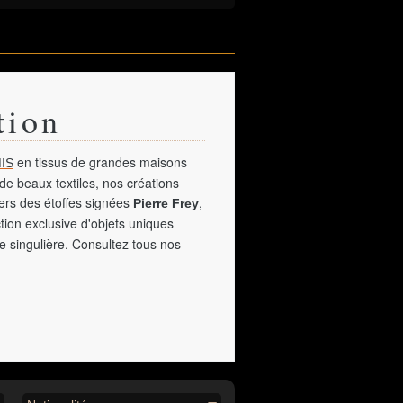
tion
en tissus de grandes maisons
IS
de beaux textiles, nos créations
vers des étoffes signées
,
Pierre Frey
tion exclusive d'objets uniques
e singulière. Consultez tous nos