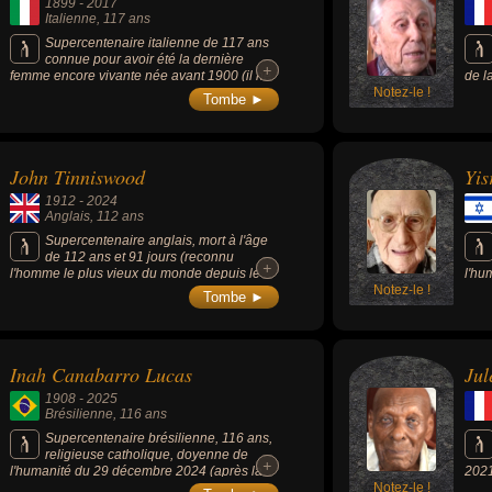
1899
-
2017
Italienne
, 117 ans
Supercentenaire italienne de 117 ans
connue pour avoir été la dernière
+
+
femme encore vivante née avant 1900 (il ne
de l
reste plus que 2 hommes nés avant 1900 au
Notez-le !
déc
Tombe ►
moment de sa mort).
John Tinniswood
Yis
1912
-
2024
Anglais
, 112 ans
Supercentenaire anglais, mort à l'âge
de 112 ans et 91 jours (reconnu
+
+
l'homme le plus vieux du monde depuis le
l'hu
décès du Chinois Shi Ping le 29 juin 2024).
Notez-le !
330 
Tombe ►
plus
d'Au
Inah Canabarro Lucas
Jul
1908
-
2025
Brésilienne
, 116 ans
Supercentenaire brésilienne, 116 ans,
religieuse catholique, doyenne de
+
+
l'humanité du 29 décembre 2024 (après la
2021
mort de Tomiko Itooka) à sa mort le 30 avril
Notez-le !
de 1