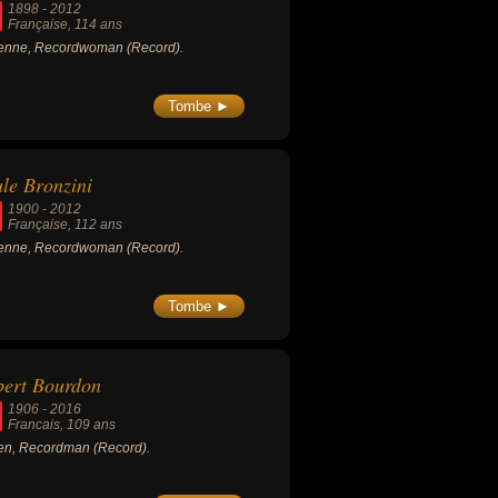
1898
-
2012
Française
, 114 ans
enne, Recordwoman (Record).
Tombe ►
le Bronzini
1900
-
2012
Française
, 112 ans
enne, Recordwoman (Record).
Tombe ►
ert Bourdon
1906
-
2016
Francais
, 109 ans
n, Recordman (Record).