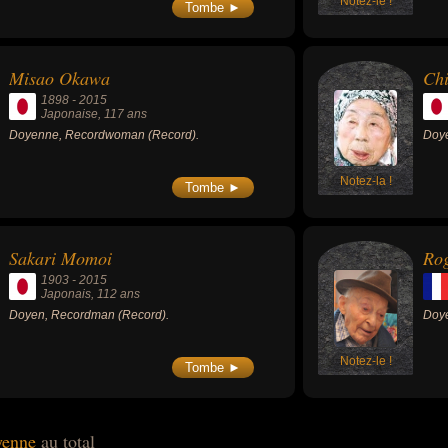
Notez-le !
Tombe ►
Misao Okawa
Ch
1898
-
2015
Japonaise
, 117 ans
Doyenne, Recordwoman (Record).
Doye
Notez-la !
Tombe ►
Sakari Momoi
Ro
1903
-
2015
Japonais
, 112 ans
Doyen, Recordman (Record).
Doye
Notez-le !
Tombe ►
oyenne
au total