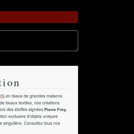
tion
en tissus de grandes maisons
IS
de beaux textiles, nos créations
vers des étoffes signées
,
Pierre Frey
tion exclusive d'objets uniques
e singulière. Consultez tous nos