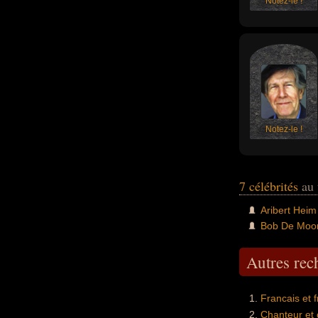
Notez-le !
Notez-le !
7 célébrités
au 
Aribert Heim
Bob De Moo
Autres re
Francais et 
Chanteur et