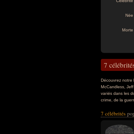
Célébrité 
Née 
Morte 
7 célébrité
Découvrez notre 
McCandless, Jeff 
variés dans les d
crime, de la guerr
musicien, aventur
7 célébrités
pop
producteur, crimin
peuvent avoir été