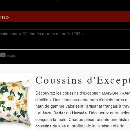
res
Image
Coussins d'Excep
Découvrez les coussins d'exception
MAISON TRAM
d'édition. Destinées aux amateurs d'objets rares et 
haut de gamme valorisent l'artisanat français à tra
,
ou
. Découvrez notre sélec
Lelièvre
Dedar
Hermès
conçus à la main. Chaque pièce raconte une histoir
et profitez de la livraison offerte.
coussins de luxe