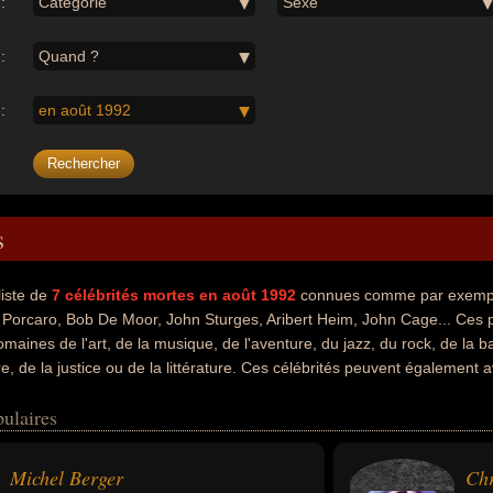
:
Catégorie
Sexe
:
Quand ?
:
en août 1992
s
liste de
7
célébrités mortes en août 1992
connues comme par exemple
Porcaro, Bob De Moor, John Sturges, Aribert Heim, John Cage... Ces p
omaines de l'art, de la musique, de l'aventure, du jazz, du rock, de la
e, de la justice ou de la littérature. Ces célébrités peuvent également a
ier, batteur, batteur de rock, compositeur de jazz, compositeur de rock
ulaires
el, hors-la-loi, écrivain, plasticien ou poète. En ce qui concerne leurs 
 francais, américain, belge ou allemand par exemple.
Michel Berger
Chr