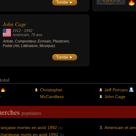
Tombe ►
John Cage
1912
-
1992
Américain
, 79 ans
Artiste, Compositeur, Écrivain, Plasticien,
Poète (Art, Littérature, Musique).
Tombe ►
total
Christopher
Jeff Porcaro
r
McCandless
John Cage
cherches
populaires
française mortes en août 1992
Américain et am
(1)
 chanteuse morts en août 1992
(1)