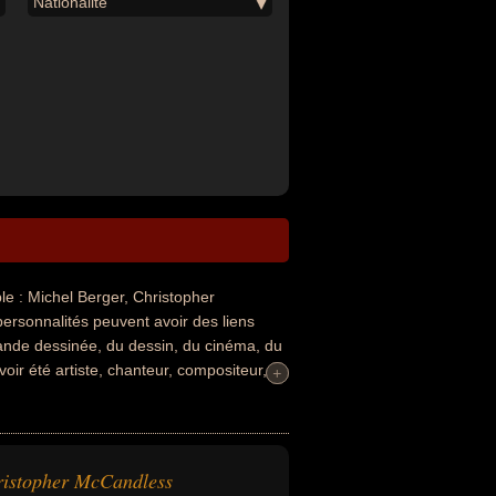
Nationalité
 : Michel Berger, Christopher
ersonnalités peuvent avoir des liens
 bande dessinée, du dessin, du cinéma, du
voir été artiste, chanteur, compositeur,
+
+
, dessinateur, cinéaste, homme d'affaire,
nationalités au moment de leurs morts, ils
istopher McCandless