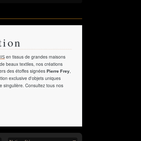
tion
en tissus de grandes maisons
IS
de beaux textiles, nos créations
vers des étoffes signées
,
Pierre Frey
tion exclusive d'objets uniques
e singulière. Consultez tous nos