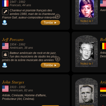
1947
-
1992
Francais
, 44 ans
Aven
Chanteur et pianiste français des
années 1980, mari de la chanteuse
+
+
France Gall, auteur-compositeur-interprète,
ses chansons les + célèbres sont « Le
Notez-le !
Tombe ►
Paradis blanc » (1990), « Seras-Tu Là »
(1975), « Chanter Pour Ceux Qui Sont Loin
De Chez Eux » (1985) ou « La Groupie du
pianiste » (1980). Il a co-écrit (avec Luc
Jeff Porcaro
Bo
Plamondon) l'opéra-rock Starmania (1979).
1954
-
1992
Américain
, 38 ans
Arti
Batteur américain de rock et de jazz,
Dess
l'un des musiciens de studio les plus
+
+
prisés de la scène musicale des années
1970 avant de fonder en 1976, avec David
Notez-le !
Tombe ►
Paich, le groupe rock Toto en 1976 qui
rencontra un important succès international.
John Sturges
Ari
1910
-
1992
Américain
, 82 ans
Artiste, Cinéaste, Homme d'affaire,
Crim
Producteur (Art, Cinéma).