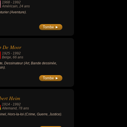
1968
-
1992
Américain
, 24 ans
turier (Aventure).
Tombe ►
b De Moor
1925
-
1992
Belge
, 66 ans
ste, Dessinateur (Art, Bande dessinée,
in).
Tombe ►
bert Heim
1914
-
1992
Allemand
, 78 ans
inel, Hors-la-loi (Crime, Guerre, Justice).