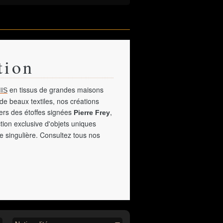
tion
en tissus de grandes maisons
IS
de beaux textiles, nos créations
vers des étoffes signées
,
Pierre Frey
tion exclusive d'objets uniques
e singulière. Consultez tous nos