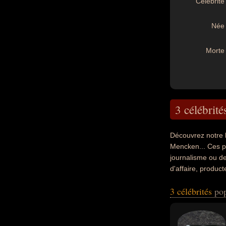
Célébrité 
Née 
Morte 
3 célébrité
Découvrez notre 
Mencken... Ces pe
journalisme ou de
d'affaire, product
leurs morts, ils 
3 célébrités
pop