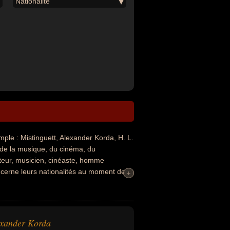
Nationalité
e : Mistinguett, Alexander Korda, H. L.
 de la musique, du cinéma, du
anteur, musicien, cinéaste, homme
 concerne leurs nationalités au moment de
+
+
xander Korda