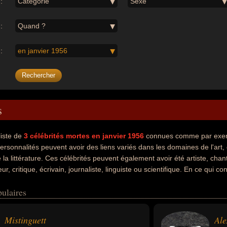
:
Catégorie
Sexe
:
Quand ?
:
en janvier 1956
s
liste de
3
célébrités mortes en janvier 1956
connues comme par exempl
rsonnalités peuvent avoir des liens variés dans les domaines de l'art,
 la littérature. Ces célébrités peuvent également avoir été artiste, ch
eur, critique, écrivain, journaliste, linguiste ou scientifique. En ce qui
peuvent avoir été francais, hongrois ou américain par exemple.
ulaires
Mistinguett
Ale