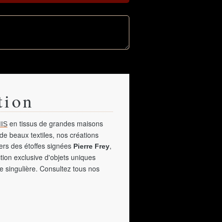
tion
en tissus de grandes maisons
IS
de beaux textiles, nos créations
vers des étoffes signées
,
Pierre Frey
tion exclusive d'objets uniques
e singulière. Consultez tous nos