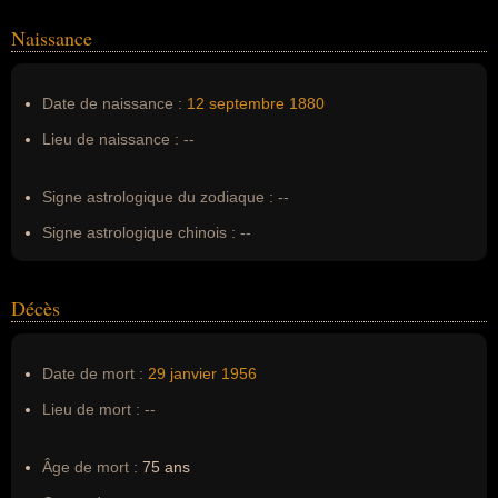
Naissance
Nom de famille :
Mencken
Pseudonyme :
--
Date de naissance :
12 septembre
1880
Surnom :
--
Lieu de naissance :
--
Erreurs d'écriture :
Henry Louis Mencken
Signe astrologique du zodiaque :
--
Signe astrologique chinois :
--
Décès
Date de mort :
29 janvier
1956
Lieu de mort :
--
Âge de mort :
75 ans