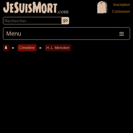
JeSuisMort
Inscription
.com
Connexion
Menu
►
Cimetière
►
H. L. Mencken