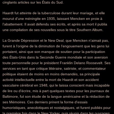
cinglants articles sur les États du Sud.
Haardt fut atteinte de la tuberculose durant leur mariage, et elle
mourut d'une méningite en 1935, laissant Mencken en proie à
l'abattement. Il avait défendu ses écrits, et après sa mort il publia
une compilation de ses nouvelles sous le titre Southern Album.
La Grande Dépression et le New Deal, que Mencken n'aimait pas,
furent à l'origine de la diminution de l'engouement que les gens lui
portaient, ainsi que son manque de soutien pour la participation
des États-Unis dans la Seconde Guerre mondiale et son aversion
toute personnelle pour le président Franklin Delano Roosevelt. Ses
services en tant que critique littéraire, satiriste, et commentateur
politique étaient de moins en moins demandés, sa principale
activité intellectuelle entre la mort de Haardt et son accident
vasculaire cérébral en 1948, qui le laissa conscient mais incapable
de lire ou d'écrire, mis à part quelques textes pour les journaux de
Baltimore, fut son étude de la langue américaine et la rédaction de
ses Mémoires. Ces derniers prirent la forme d'essais
humoristiques, anecdotiques et nostalgiques, et furent publiés pour
la première fois dans le New Yorker, puis réunis dans les ouvrages