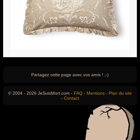
Partagez cette page avec vos amis ! ;-)
© 2004 - 2026 JeSuisMort.com -
FAQ
-
Mentions
-
Plan du site
-
Contact