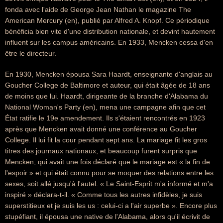
fonda avec l'aide de George Jean Nathan le magazine The
American Mercury (en), publié par Alfred A. Knopf. Ce périodique
bénéficia bien vite d'une distribution nationale, et devint hautement
influent sur les campus américains. En 1933, Mencken cessa d'en
être le directeur.
En 1930, Mencken épousa Sara Haardt, enseignante d'anglais au
Goucher College de Baltimore et auteur, qui était âgée de 18 ans
de moins que lui. Haardt, dirigeante de la branche d'Alabama du
National Woman's Party (en), mena une campagne afin que cet
État ratifie le 19e amendement. Ils s'étaient rencontrés en 1923
après que Mencken avait donné une conférence au Goucher
College. Il lui fit la cour pendant sept ans. La mariage fit les gros
titres des journaux nationaux, et beaucoup furent surpris que
Mencken, qui avait une fois déclaré que le mariage est « la fin de
l'espoir » et qui était connu pour se moquer des relations entre les
sexes, soit allé jusqu'à l'autel. « Le Saint-Esprit m'a informé et m'a
inspiré » déclara-t-il. « Comme tous les autres infidèles, je suis
superstitieux et je suis les us : celui-ci a l'air superbe ». Encore plus
stupéfiant, il épousa une native de l'Alabama, alors qu'il écrivit de