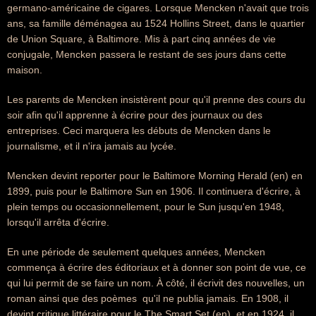
germano-américaine de cigares. Lorsque Mencken n'avait que trois
ans, sa famille déménagea au 1524 Hollins Street, dans le quartier
de Union Square, à Baltimore. Mis à part cinq années de vie
conjugale, Mencken passera le restant de ses jours dans cette
maison.
Les parents de Mencken insistèrent pour qu'il prenne des cours du
soir afin qu'il apprenne à écrire pour des journaux ou des
entreprises. Ceci marquera les débuts de Mencken dans le
journalisme, et il n'ira jamais au lycée.
Mencken devint reporter pour le Baltimore Morning Herald (en) en
1899, puis pour le Baltimore Sun en 1906. Il continuera d'écrire, à
plein temps ou occasionnellement, pour le Sun jusqu'en 1948,
lorsqu'il arrêta d'écrire.
En une période de seulement quelques années, Mencken
commença à écrire des éditoriaux et à donner son point de vue, ce
qui lui permit de se faire un nom. À côté, il écrivit des nouvelles, un
roman ainsi que des poèmes  qu'il ne publia jamais. En 1908, il
devint critique littéraire pour le The Smart Set (en), et en 1924, il