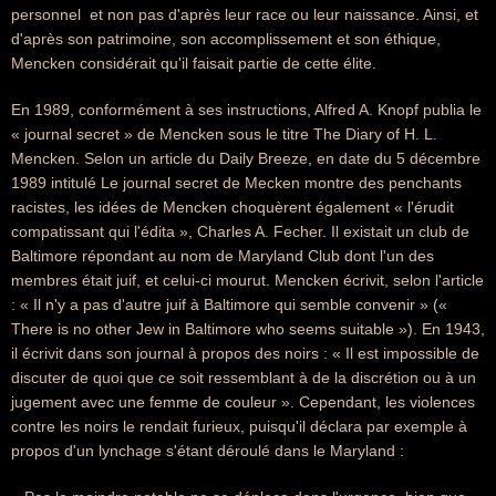
personnel  et non pas d'après leur race ou leur naissance. Ainsi, et
d'après son patrimoine, son accomplissement et son éthique,
Mencken considérait qu'il faisait partie de cette élite.
En 1989, conformément à ses instructions, Alfred A. Knopf publia le
« journal secret » de Mencken sous le titre The Diary of H. L.
Mencken. Selon un article du Daily Breeze, en date du 5 décembre
1989 intitulé Le journal secret de Mecken montre des penchants
racistes, les idées de Mencken choquèrent également « l'érudit
compatissant qui l'édita », Charles A. Fecher. Il existait un club de
Baltimore répondant au nom de Maryland Club dont l'un des
membres était juif, et celui-ci mourut. Mencken écrivit, selon l'article
: « Il n'y a pas d'autre juif à Baltimore qui semble convenir » («
There is no other Jew in Baltimore who seems suitable »). En 1943,
il écrivit dans son journal à propos des noirs : « Il est impossible de
discuter de quoi que ce soit ressemblant à de la discrétion ou à un
jugement avec une femme de couleur ». Cependant, les violences
contre les noirs le rendait furieux, puisqu'il déclara par exemple à
propos d'un lynchage s'étant déroulé dans le Maryland :